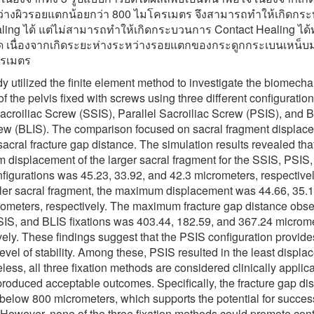
ว่างผิวรอยแตกน้อยกว่า 800 ไมโครเมตร จึงสามารถทำให้เกิดกร
ing ได้ แต่ไม่สามารถทำให้เกิดกระบวนการ Contact Healing ได้ท
ัด เนื่องจากเกิดระยะห่างระหว่างรอยแตกของกระดูกกระเบนเหน็บ
ครเมตร
dy utilized the finite element method to investigate the biomecha
 of the pelvis fixed with screws using three different configuration
acroiliac Screw (SSIS), Parallel Sacroiliac Screw (PSIS), and Bi
rew (BLIS). The comparison focused on sacral fragment displac
sacral fracture gap distance. The simulation results revealed tha
displacement of the larger sacral fragment for the SSIS, PSIS,
figurations was 45.23, 33.92, and 42.3 micrometers, respectivel
ler sacral fragment, the maximum displacement was 44.66, 35.1
ometers, respectively. The maximum fracture gap distance obse
IS, and BLIS fixations was 403.44, 182.59, and 367.24 microme
vely. These findings suggest that the PSIS configuration provide
level of stability. Among these, PSIS resulted in the least displa
less, all three fixation methods are considered clinically applic
 produced acceptable outcomes. Specifically, the fracture gap di
 below 800 micrometers, which supports the potential for succes
 However, none of the three fixation methods could promote con