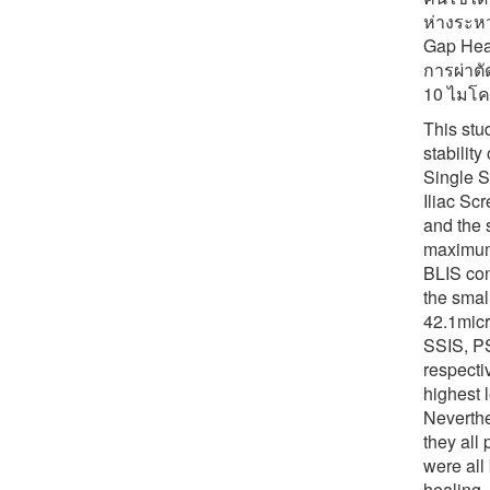
ห่างระห
Gap Heal
การผ่าต
10 ไมโ
This stu
stability
Single S
Iliac Sc
and the 
maximum 
BLIS con
the smal
42.1micr
SSIS, PS
respecti
highest 
Neverthe
they all
were all
healing.