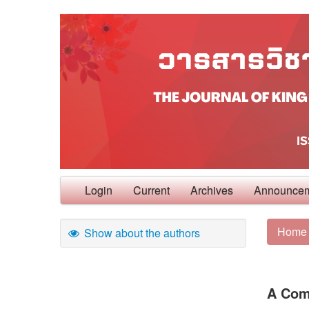
Login
Current
Archives
Announce
Home
Show about the authors
A Comp