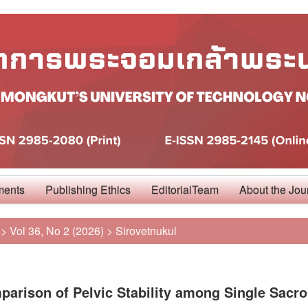
ments
Publishing Ethics
EditorialTeam
About the Jou
>
Vol 36, No 2 (2026)
>
Sirovetnukul
arison of Pelvic Stability among Single Sacroi