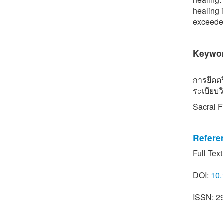
healing 
exceede
Keywo
การยึดต
ระเบียบว
Sacral F
Refere
Full Text
[1] K. P
fracture 
DOI:
10.
Clinical
v38i1.2
ISSN: 2
[2] Q. W
percutan