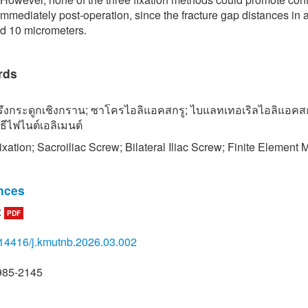
immediately post-operation, since the fracture gap distances in 
d 10 micrometers.
rds
รึงกระดูกเชิงกราน; ซาโครไอลิแอคสกรู; ไบแลทเทอเริลไอลิแอคสก
ิธีไฟไนต์เอลิเมนต์
ixation; Sacroiliac Screw; Bilateral Iliac Screw; Finite Element
nces
:
PDF
hongdara, W. Nakbua, and U. Pama, “Results of waiting time for 
surgery from fragility fracture, in Uttaradit hospital,” Health Scie
14416/j.kmutnb.2026.03.002
 Research, vol. 38, pp. 13–25, 2023 (in Thai), doi: 10.1016/hscr.
61469.
985-2145
u, Y. Zhang, S. Wang, R. Liu, and G. Liu, “Different lengths of
eous transverse iliosacral screw in geometric osseous fixation