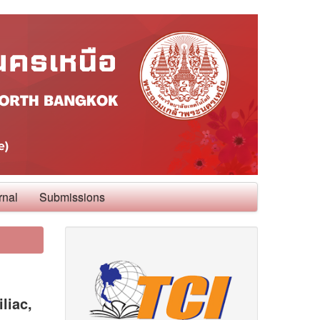
rnal
Submissions
liac,