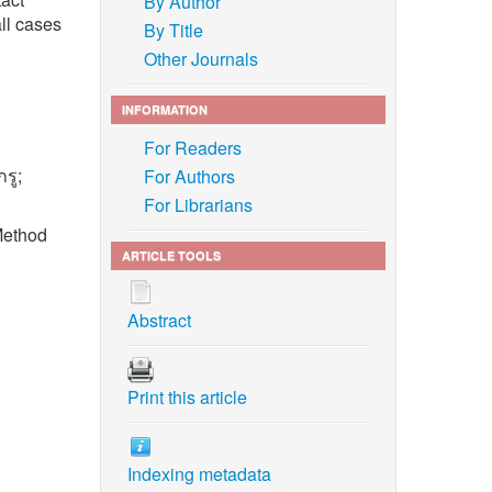
By Author
all cases
By Title
Other Journals
INFORMATION
For Readers
รู;
For Authors
For Librarians
 Method
ARTICLE TOOLS
Abstract
hip
nce
Print this article
Indexing metadata
 pathway: