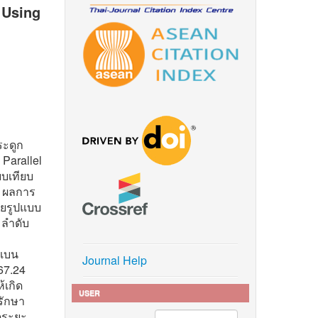
s Using
ระดูก
 Parallel
ยบเทียบ
บ ผลการ
วยรูปแบบ
มลำดับ
ะเบน
Journal Help
367.24
้เกิด
USER
รักษา
ิดระยะ