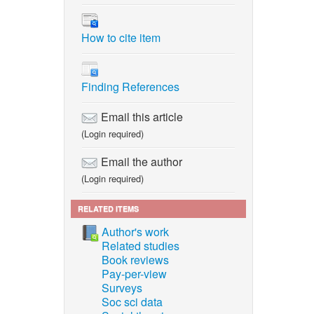
 pp.
How to cite item
tability
es in a
Finding References
Noser, “
Email this article
ries for
(Login required)
Email the author
(Login required)
eral
roiliac
RELATED ITEMS
 Oct.
Author's work
Related studies
M.
Book reviews
 and
Pay-per-view
i:
Surveys
Soc sci data