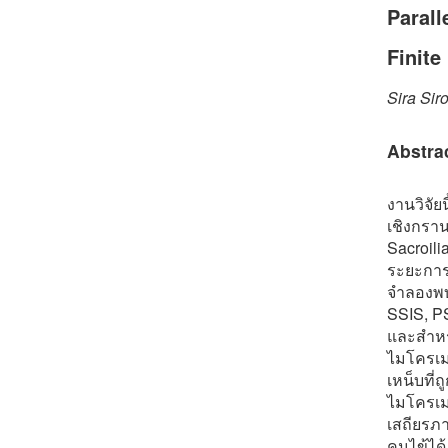
Parall
Finit
Sira Sir
Abstra
งานวิจัย
เชิงกราน
Sacroili
ระยะการ
จำลองพบว
SSIS, P
และสำหรั
ไมโครเม
เหน็บที่
ไมโครเม
เสถียรภา
คนไข้ได้