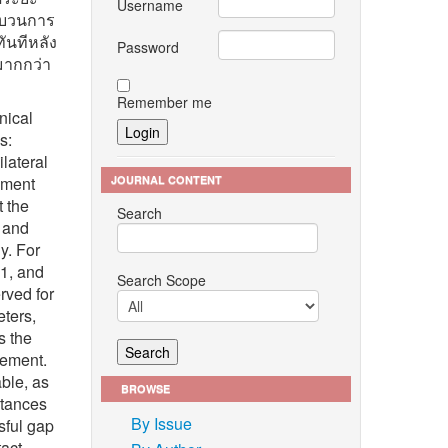
Username
ะบวนการ
ันทีหลัง
Password
มากกว่า
Remember me
nical
s:
lateral
JOURNAL CONTENT
ement
t the
Search
 and
y. For
1, and
Search Scope
rved for
ters,
s the
cement.
able, as
BROWSE
stances
By Issue
sful gap
tact