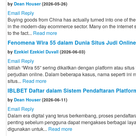
by
Dean Houser
(2026-05-26)
Email Reply
Buying goods from China has actually turned into one of th
in the modern-day ecommerce sector. Many on the internet s
to the fact...
Read more
Fenomena Wira 55 dalam Dunia Situs Judi Online
by
Ezekiel Ezekiel Duvall
(2026-06-03)
Email Reply
Istilah “Wira 55” sering dikaitkan dengan platform atau sit
perjudian online. Dalam beberapa kasus, nama seperti ini m
situs...
Read more
IBLBET Daftar dalam Sistem Pendaftaran Platfor
by
Dean Houser
(2026-06-11)
Email Reply
Dalam era digital yang terus berkembang, proses pendafta
penting sebelum pengguna dapat mengakses berbagai layanan 
digunakan untuk...
Read more