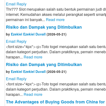
Email Reply
Thr777 Slot merupakan salah satu bentuk permainan judi di
internet. Kemudahan akses melalui perangkat seperti sma
permainan ini banyak...
Read more
Risiko dan Dampak yang Ditimbulkan
by
Ezekiel Ezekiel Duvall
(2026-05-21)
Email Reply
<font size="4px"><p>Toto togel merupakan salah satu ben
dalam kategori perjudian. Dalam praktiknya, pemain meneb
harapan...
Read more
Risiko dan Dampak yang Ditimbulkan
by
Ezekiel Ezekiel Duvall
(2026-05-21)
Email Reply
<font size="4px"><p>Toto togel merupakan salah satu ben
dalam kategori perjudian. Dalam praktiknya, pemain meneb
harapan...
Read more
The Advantages of Buying Goods from China for 