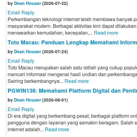
by
Dean Houser
(2026-07-22)
Email Reply
Perkembangan teknologi internet telah membawa banyak 
masyarakat modern. Berbagai aktivitas kini dapat dilakukan 
menawarkan kemudahan, kecepatan,...
Read more
Toto Macau: Panduan Lengkap Memahami Informa
by
Dean Houser
(2026-07-24)
Email Reply
Toto Macau merupakan salah satu istilah yang cukup popul
mencari informasi mengenai hasil undian dan perkembanga
Seiring berkembangnya...
Read more
PGWIN138: Memahami Platform Digital dan Pen
by
Dean Houser
(2026-08-01)
Email Reply
Di era digital yang berkembang pesat, berbagai platform o
pengguna dengan layanan yang semakin beragam. Salah sa
internet adalah...
Read more