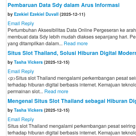
Pembaruan Data Sdy dalam Arus Informasi
by
Ezekiel Ezekiel Duvall
(2025-12-11)
Email Reply
Pertumbuhan Aksesibilitas Data Online Pergeseran ke arah 
membuat data Sdy lebih mudah diakses sepanjang hari. P
yang ditampilkan dalam...
Read more
Situs Slot Thailand, Solusi Hiburan Digital Mode
by
Tasha Vickers
(2025-12-15)
Email Reply
<p>Situs slot Thailand mengalami perkembangan pesat sei
terhadap hiburan digital berbasis internet. Kemajuan tekn
permainan slot...
Read more
Mengenal Situs Slot Thailand sebagai Hiburan Dig
by
Tasha Vickers
(2025-12-15)
Email Reply
Situs slot Thailand mengalami perkembangan pesat seirin
terhadap hiburan digital berbasis internet. Kemajuan tekn