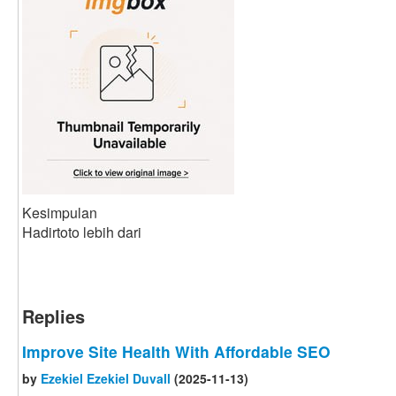
Kesimpulan
Hadirtoto lebih dari
Replies
Improve Site Health With Affordable SEO
by
Ezekiel Ezekiel Duvall
(2025-11-13)