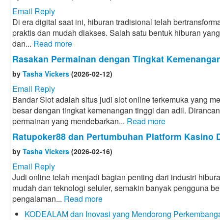
Email Reply
Di era digital saat ini, hiburan tradisional telah bertransfo
praktis dan mudah diakses. Salah satu bentuk hiburan yang
dan...
Read more
Rasakan Permainan dengan Tingkat Kemenangan 
by
Tasha Vickers
(2026-02-12)
Email Reply
Bandar Slot adalah situs judi slot online terkemuka yang
besar dengan tingkat kemenangan tinggi dan adil. Diranca
permainan yang mendebarkan...
Read more
Ratupoker88 dan Pertumbuhan Platform Kasino D
by
Tasha Vickers
(2026-02-16)
Email Reply
Judi online telah menjadi bagian penting dari industri hibur
mudah dan teknologi seluler, semakin banyak pengguna beral
pengalaman...
Read more
KODEALAM dan Inovasi yang Mendorong Perkembang