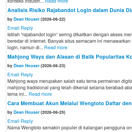
konteks industri...
Read more
Analisis Risiko Rajabandot Login dalam Dunia Dig
by
Dean Houser
(2026-06-22)
Email Reply
Istilah “rajabandot login” sering dikaitkan dengan akses me
beredar di internet. Banyak situs semacam ini menawark
login, namun di...
Read more
Mahjong Ways dan Alasan di Balik Popularitas 
by
Dean Houser
(2026-06-23)
Email Reply
Mahjong ways merupakan salah satu tema permainan digital
mahjong tradisional yang telah dikenal selama berabad-aba
tema ini...
Read more
Cara Membuat Akun Melalui Wengtoto Daftar de
by
Dean Houser
(2026-06-25)
Email Reply
Nama Wengtoto semakin populer di kalangan pengguna onl