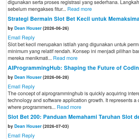
digunakan serta proses registrasi yang sederhana. Langka
sebelum mengakses fitur...
Read more
Strategi Bermain Slot Bet Kecil untuk Memaksi
by
Dean Houser
(2026-06-26)
Email Reply
Slot bet kecil merupakan istilah yang digunakan untuk perm
minimum yang relatif rendah. Konsep ini menjadi pilihan
mereka menikmati...
Read more
AIProgrammingHub: Shaping the Future of Codi
by
Dean Houser
(2026-06-28)
Email Reply
The concept of aiprogramminghub is quickly acquiring intere
technology and software application growth. It represents a
where programmers...
Read more
Slot Bet 200: Panduan Memahami Taruhan Slot d
by
Dean Houser
(2026-07-03)
Email Reply