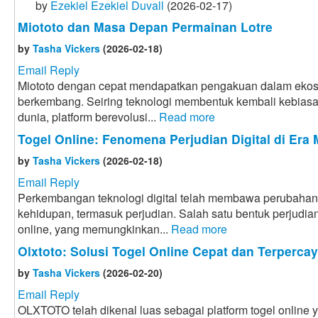
by
Ezekiel Ezekiel Duvall
(2026-02-17)
Miototo dan Masa Depan Permainan Lotre
by
Tasha Vickers
(2026-02-18)
Email Reply
Miototo dengan cepat mendapatkan pengakuan dalam ekosi
berkembang. Seiring teknologi membentuk kembali kebiasaa
dunia, platform berevolusi...
Read more
Togel Online: Fenomena Perjudian Digital di Era
by
Tasha Vickers
(2026-02-18)
Email Reply
Perkembangan teknologi digital telah membawa perubahan
kehidupan, termasuk perjudian. Salah satu bentuk perjudian
online, yang memungkinkan...
Read more
Olxtoto: Solusi Togel Online Cepat dan Terperca
by
Tasha Vickers
(2026-02-20)
Email Reply
OLXTOTO telah dikenal luas sebagai platform togel onli