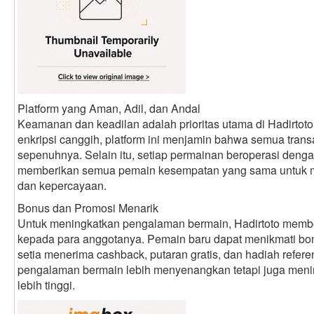
Platform yang Aman, Adil, dan Andal
Keamanan dan keadilan adalah prioritas utama di Hadirto
enkripsi canggih, platform ini menjamin bahwa semua transa
sepenuhnya. Selain itu, setiap permainan beroperasi dengan 
memberikan semua pemain kesempatan yang sama untuk m
dan kepercayaan.
Bonus dan Promosi Menarik
Untuk meningkatkan pengalaman bermain, Hadirtoto memb
kepada para anggotanya. Pemain baru dapat menikmati bo
setia menerima cashback, putaran gratis, dan hadiah referen
pengalaman bermain lebih menyenangkan tetapi juga meni
lebih tinggi.