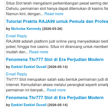
Situs Slot telah mengalami perkembangan pesat seiring den
Dahulu, permainan slot hanya dapat ditemukan di kasino f
Namun kini, dengan...
Read more
Tutorial Praktis RAJA99 untuk Pemula dan Profes
by
Nicholas Kennedy
(2026-03-26)
Email Reply
RAJA99 adalah platform judi online yang menyediakan berba
poker, hingga live casino. Situs ini dirancang untuk memb
mudah dan...
Read more
Fenomena Thr777 Slot di Era Perjudian Modern
by
Ezekiel Ezekiel Duvall
(2026-05-14)
Email Reply
Thr777 Slot merupakan salah satu bentuk permainan judi di
internet. Kemudahan akses melalui perangkat seperti sma
permainan ini banyak...
Read more
Fenomena Thr777 Slot di Era Perjudian Modern
by
Ezekiel Ezekiel Duvall
(2026-05-14)