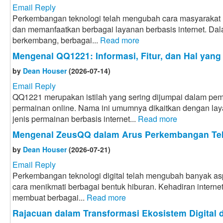
Email Reply
Perkembangan teknologi telah mengubah cara masyarakat 
dan memanfaatkan berbagai layanan berbasis internet. Dala
berkembang, berbagai...
Read more
Mengenal QQ1221: Informasi, Fitur, dan Hal yang 
by
Dean Houser
(2026-07-14)
Email Reply
QQ1221 merupakan istilah yang sering dijumpai dalam pe
permainan online. Nama ini umumnya dikaitkan dengan la
jenis permainan berbasis internet...
Read more
Mengenal ZeusQQ dalam Arus Perkembangan Te
by
Dean Houser
(2026-07-21)
Email Reply
Perkembangan teknologi digital telah mengubah banyak a
cara menikmati berbagai bentuk hiburan. Kehadiran intern
membuat berbagai...
Read more
Rajacuan dalam Transformasi Ekosistem Digital 