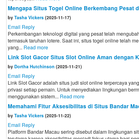
Mengapa Situs Togel Online Berkembang Pesat d
by
Tasha Vickers
(2025-11-17)
Email Reply
Perkembangan teknologi digital yang pesat telah mengubah b
termasuk taruhan lotere. Saat ini, situs togel online telah 
yang...
Read more
Link Slot Gacor Situs Slot Online Aman dengan
by
Dortha Hutchinson
(2025-11-21)
Email Reply
Link Slot Gacor adalah situs judi slot online terpercaya
privasi setiap pemain. Untuk menyediakan lingkungan berma
menggunakan sistem...
Read more
Memahami Fitur Aksesibilitas di Situs Bandar M
by
Tasha Vickers
(2025-11-22)
Email Reply
Platform Bandar Macau sering disebut dalam lingkungan situ
terutama karena aksesibilitas menjadi fokus utama bagi pe