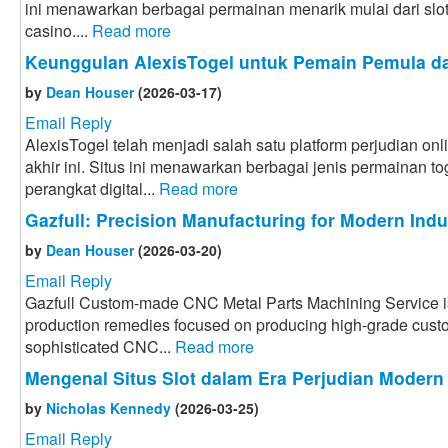
ini menawarkan berbagai permainan menarik mulai dari slot o
casino....
Read more
Keunggulan AlexisTogel untuk Pemain Pemula da
by
Dean Houser
(2026-03-17)
Email Reply
AlexisTogel telah menjadi salah satu platform perjudian onl
akhir ini. Situs ini menawarkan berbagai jenis permainan t
perangkat digital...
Read more
Gazfull: Precision Manufacturing for Modern Indu
by
Dean Houser
(2026-03-20)
Email Reply
Gazfull Custom-made CNC Metal Parts Machining Service is a
production remedies focused on producing high-grade custom
sophisticated CNC...
Read more
Mengenal Situs Slot dalam Era Perjudian Modern
by
Nicholas Kennedy
(2026-03-25)
Email Reply