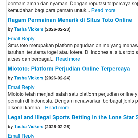
bermain aman dan nyaman. Dengan reputasi terpercaya s
kemudahan bagi para pemain untuk...
Read more
Ragam Permainan Menarik di Situs Toto Online
by
Tasha Vickers
(2026-02-23)
Email Reply
Situs toto merupakan platform perjudian online yang mena
taruhan, terutama togel atau lotere. Di Indonesia, situs t
akses dan berbagai...
Read more
Miototo: Platform Perjudian Online Terpercaya
by
Tasha Vickers
(2026-02-24)
Email Reply
Miototo telah menjadi salah satu platform perjudian online 
pemain di Indonesia. Dengan menawarkan berbagai jenis pe
dikenal karena...
Read more
Legal and Illegal Sports Betting in the Lone Star 
by
Tasha Vickers
(2026-02-26)
Email Reply