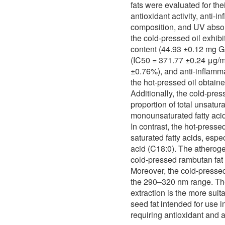
fats were evaluated for th
antioxidant activity, anti-i
composition, and UV absor
the cold-pressed oil exhibi
content (44.93 ±0.12 mg GAE
(IC50 = 371.77 ±0.24 μg/mL
±0.76%), and anti-inflamma
the hot-pressed oil obtaine
Additionally, the cold-pres
proportion of total unsatura
monounsaturated fatty acid
In contrast, the hot-presse
saturated fatty acids, espe
acid (C18:0). The atheroge
cold-pressed rambutan fat 
Moreover, the cold-pressed
the 290–320 nm range. Thes
extraction is the more sui
seed fat intended for use i
requiring antioxidant and a