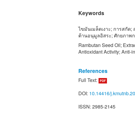
Keywords
ไขมันเมล็ดเงาะ; การสกัด;
ต้านอนุมูลอิสระ; ศักยภาพ
Rambutan Seed Oil; Extra
Antioxidant Activity; Anti-
References
Full Text:
PDF
[1] S. Mehdizadeh, O. La
“Variability in the fermen
DOI:
10.14416/j.kmutnb.2
acids of seeds of rambuta
fermentation,” Journal of 
ISSN: 2985-2145
no. 3, pp. 128–135, Oct. 20
[2] J. A. Solís-Fuentes, G
Medel, F. Pérez-Mendoza,
“Composition, phase behavi