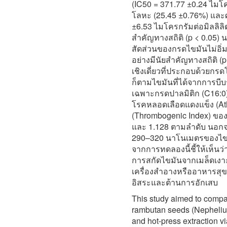
(IC50 = 371.77 ±0.24 ไมโค
โลหะ (25.45 ±0.76%) และศ
±6.53 ไมโครกรัมต่อมิลลิลิ
สำคัญทางสถิติ (p < 0.05) น
สัดส่วนของกรดไขมันไม่อิ่ม
อย่างมีนัยสำคัญทางสถิติ (
เชิงเดี่ยวที่ประกอบด้วยกรด
ก็ตามไขมันที่ได้จากการบี
เฉพาะกรดปาลมิติก (C16:0) 
โรคหลอดเลือดแดงแข็ง (Athe
(Thrombogenic Index) ของ
และ 1.128 ตามลำดับ นอกจา
290–320 นาโนเมตรของไขมัน
จากการทดลองนี้ชี้ให้เห็นว่
การสกัดไขมันจากเมล็ดเงาะ
เครื่องสำอางหรืออาหารสุข
อิสระและต้านการอักเสบ
This study aimed to compare
rambutan seeds (Nepheliu
and hot-press extraction v