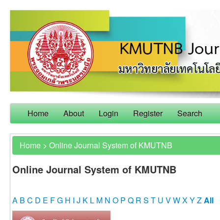
Home
About
Login
Register
Search
Home
>
Online Journal System of KMUTNB
Online Journal System of KMUTNB
A
B
C
D
E
F
G
H
I
J
K
L
M
N
O
P
Q
R
S
T
U
V
W
X
Y
Z
All