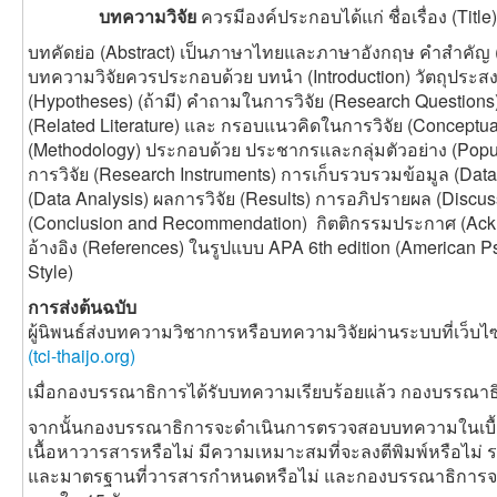
บทความวิจัย
ควรมีองค์ประกอบได้แก่ ชื่อเรื่อง (Title
บทคัดย่อ (Abstract) เป็นภาษาไทยและภาษาอังกฤษ คำสำคัญ (K
บทความวิจัยควรประกอบด้วย บทนำ (Introduction) วัตถุประสง
(Hypotheses) (ถ้ามี) คำถามในการวิจัย (Research Questio
(Related Literature) และ กรอบแนวคิดในการวิจัย (Conceptual
(Methodology) ประกอบด้วย ประชากรและกลุ่มตัวอย่าง (Populat
การวิจัย (Research Instruments) การเก็บรวบรวมข้อมูล (Data
(Data Analysis) ผลการวิจัย (Results) การอภิปรายผล (Disc
(Conclusion and Recommendation) กิตติกรรมประกาศ (Ack
อ้างอิง (References) ในรูปแบบ APA 6th edition (American Ps
Style)
การส่งต้นฉบับ
ผู้นิพนธ์ส่งบทความวิชาการหรือบทความวิจัยผ่านระบบที่เว็บไ
(tci-thaijo.org)
เมื่อกองบรรณาธิการได้รับบทความเรียบร้อยแล้ว กองบรรณาธิ
จากนั้นกองบรรณาธิการจะดำเนินการตรวจสอบบทความในเบื้อง
เนื้อหาวารสารหรือไม่ มีความเหมาะสมที่จะลงตีพิมพ์หรือไม่ 
และมาตรฐานที่วารสารกำหนดหรือไม่ และกองบรรณาธิการจะแ