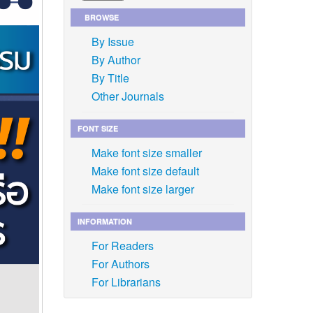
BROWSE
By Issue
By Author
By Title
Other Journals
FONT SIZE
Make font size smaller
Make font size default
Make font size larger
INFORMATION
For Readers
For Authors
For Librarians