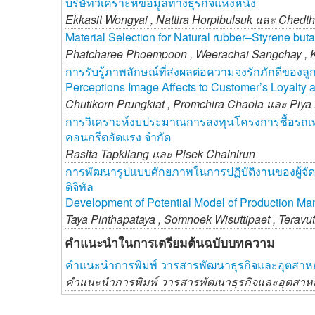
บริษัทวิเคราะห์ข้อมูลทางธุรกิจแห่งหนึ่ง
Ekkasit Wongyai ,
Nattira Horpibulsuk และ
Chedth
Material Selection for Natural rubber–Styrene bu
Phatcharee Phoempoon ,
Weerachai Sangchay ,
การรับรู้ภาพลักษณ์ที่ส่งผลต่อความจงรักภักดีของล
Perceptions Image Affects to Customer’s Loyalty
Chutikorn Prungkiat ,
Promchira Chaola และ
Piya
การวิเคราะห์งบประมาณการลงทุนโครงการซื้อรถเทร
คอนกรีตอัดแรง จำกัด
Rasita Tapkliang และ
Pisek Chainirun
การพัฒนารูปแบบศักยภาพในการปฏิบัติงานของผู้จ
ดิจิทัล
Development of Potential Model of Production Man
Taya Pinthapataya ,
Somnoek Wisuttipaet ,
Teravu
คำแนะนำในการเตรียมต้นฉบับบทความ
คำแนะนำการพิมพ์ วารสารพัฒนาธุรกิจและอุตสา
คำแนะนำการพิมพ์ วารสารพัฒนาธุรกิจและอุตสา