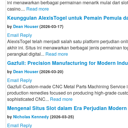
ini menawarkan berbagai permainan menarik mulai dari slot o
casino....
Read more
Keunggulan AlexisTogel untuk Pemain Pemula da
by
Dean Houser
(2026-03-17)
Email Reply
AlexisTogel telah menjadi salah satu platform perjudian onl
akhir ini. Situs ini menawarkan berbagai jenis permainan t
perangkat digital...
Read more
Gazfull: Precision Manufacturing for Modern Indu
by
Dean Houser
(2026-03-20)
Email Reply
Gazfull Custom-made CNC Metal Parts Machining Service is a
production remedies focused on producing high-grade custom
sophisticated CNC...
Read more
Mengenal Situs Slot dalam Era Perjudian Modern
by
Nicholas Kennedy
(2026-03-25)
Email Reply