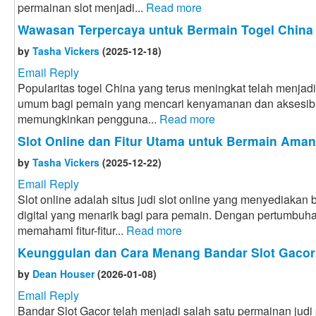
permainan slot menjadi...
Read more
Wawasan Terpercaya untuk Bermain Togel China
by
Tasha Vickers
(2025-12-18)
Email Reply
Popularitas togel China yang terus meningkat telah menjadik
umum bagi pemain yang mencari kenyamanan dan aksesibilit
memungkinkan pengguna...
Read more
Slot Online dan Fitur Utama untuk Bermain Aman
by
Tasha Vickers
(2025-12-22)
Email Reply
Slot online adalah situs judi slot online yang menyediaka
digital yang menarik bagi para pemain. Dengan pertumbuhan
memahami fitur-fitur...
Read more
Keunggulan dan Cara Menang Bandar Slot Gacor
by
Dean Houser
(2026-01-08)
Email Reply
Bandar Slot Gacor telah menjadi salah satu permainan judi p