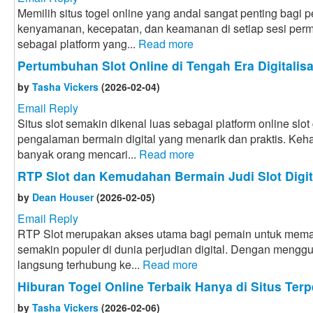
Memilih situs togel online yang andal sangat penting bagi
kenyamanan, kecepatan, dan keamanan di setiap sesi perm
sebagai platform yang...
Read more
Pertumbuhan Slot Online di Tengah Era Digitalisa
by
Tasha Vickers
(2026-02-04)
Email Reply
Situs slot semakin dikenal luas sebagai platform online s
pengalaman bermain digital yang menarik dan praktis. Ke
banyak orang mencari...
Read more
RTP Slot dan Kemudahan Bermain Judi Slot Digit
by
Dean Houser
(2026-02-05)
Email Reply
RTP Slot merupakan akses utama bagi pemain untuk memasu
semakin populer di dunia perjudian digital. Dengan mengg
langsung terhubung ke...
Read more
Hiburan Togel Online Terbaik Hanya di Situs Ter
by
Tasha Vickers
(2026-02-06)