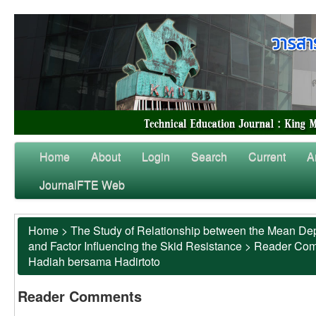
Home
About
Login
Search
Current
A
JournalFTE Web
Home
>
The Study of Relationship between the Mean Dep
and Factor Influencing the Skid Resistance
>
Reader Co
Hadiah bersama Hadirtoto
Reader Comments