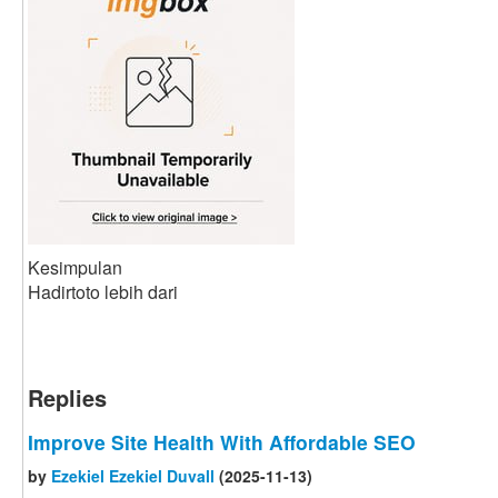
Kesimpulan
Hadirtoto lebih dari
Replies
Improve Site Health With Affordable SEO
by
Ezekiel Ezekiel Duvall
(2025-11-13)