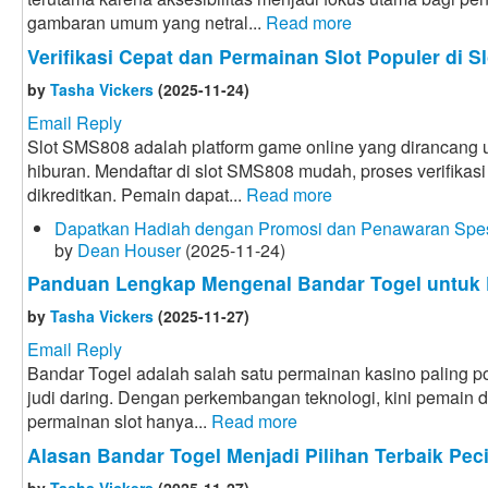
gambaran umum yang netral...
Read more
Verifikasi Cepat dan Permainan Slot Populer di 
by
Tasha Vickers
(2025-11-24)
Email Reply
Slot SMS808 adalah platform game online yang dirancang
hiburan. Mendaftar di slot SMS808 mudah, proses verifikasi
dikreditkan. Pemain dapat...
Read more
Dapatkan Hadiah dengan Promosi dan Penawaran Spe
by
Dean Houser
(2025-11-24)
Panduan Lengkap Mengenal Bandar Togel untuk
by
Tasha Vickers
(2025-11-27)
Email Reply
Bandar Togel adalah salah satu permainan kasino paling pop
judi daring. Dengan perkembangan teknologi, kini pemain d
permainan slot hanya...
Read more
Alasan Bandar Togel Menjadi Pilihan Terbaik Peci