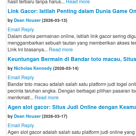
hasil terbaru tanpa harus...
Read more
Link Gacor: Istilah Penting dalam Dunia Game On
by
Dean Houser
(2026-03-13)
Email Reply
Dalam dunia permainan online, istilah link gacor sering di
menggambarkan sebuah tautan yang memberikan akses terb
Link ini biasanya...
Read more
Keuntungan Bermain di Bandar toto macau, Situs
by
Nicholas Kennedy
(2026-03-14)
Email Reply
Bandar toto macau adalah salah satu platform judi togel on
pecinta taruhan angka. Dengan berbagai pilihan pasaran to
menikmati...
Read more
Agen slot gacor: Situs Judi Online dengan Keam
by
Dean Houser
(2026-03-17)
Email Reply
Agen slot gacor adalah salah satu platform judi online yang 