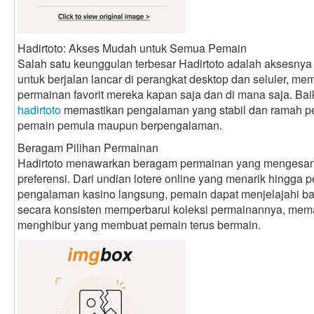
Hadirtoto: Akses Mudah untuk Semua Pemain
Salah satu keunggulan terbesar Hadirtoto adalah aksesnya 
untuk berjalan lancar di perangkat desktop dan seluler, 
permainan favorit mereka kapan saja dan di mana saja. Bai
hadirtoto
memastikan pengalaman yang stabil dan ramah pe
pemain pemula maupun berpengalaman.
Beragam Pilihan Permainan
Hadirtoto menawarkan beragam permainan yang mengesan
preferensi. Dari undian lotere online yang menarik hingga 
pengalaman kasino langsung, pemain dapat menjelajahi bany
secara konsisten memperbarui koleksi permainannya, mema
menghibur yang membuat pemain terus bermain.