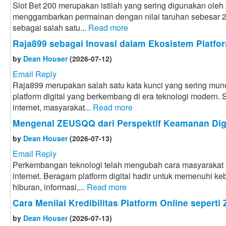
Slot Bet 200 merupakan istilah yang sering digunakan oleh 
menggambarkan permainan dengan nilai taruhan sebesar 20
sebagai salah satu...
Read more
Raja899 sebagai Inovasi dalam Ekosistem Platfor
by
Dean Houser
(2026-07-12)
Email Reply
Raja899 merupakan salah satu kata kunci yang sering m
platform digital yang berkembang di era teknologi modern
internet, masyarakat...
Read more
Mengenal ZEUSQQ dari Perspektif Keamanan Digi
by
Dean Houser
(2026-07-13)
Email Reply
Perkembangan teknologi telah mengubah cara masyarakat 
internet. Beragam platform digital hadir untuk memenuhi k
hiburan, informasi,...
Read more
Cara Menilai Kredibilitas Platform Online sepert
by
Dean Houser
(2026-07-13)