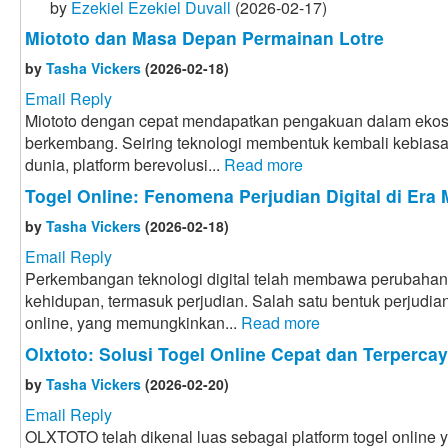
by
Ezekiel Ezekiel Duvall
(2026-02-17)
Miototo dan Masa Depan Permainan Lotre
by
Tasha Vickers
(2026-02-18)
Email Reply
Miototo dengan cepat mendapatkan pengakuan dalam ekosi
berkembang. Seiring teknologi membentuk kembali kebiasaa
dunia, platform berevolusi...
Read more
Togel Online: Fenomena Perjudian Digital di Era
by
Tasha Vickers
(2026-02-18)
Email Reply
Perkembangan teknologi digital telah membawa perubahan
kehidupan, termasuk perjudian. Salah satu bentuk perjudian
online, yang memungkinkan...
Read more
Olxtoto: Solusi Togel Online Cepat dan Terperca
by
Tasha Vickers
(2026-02-20)
Email Reply
OLXTOTO telah dikenal luas sebagai platform togel onli