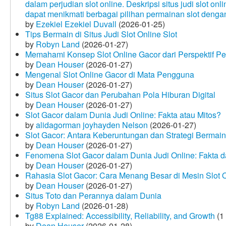
dalam perjudian slot online. Deskripsi situs judi slot o
dapat menikmati berbagai pilihan permainan slot dengan
by
Ezekiel Ezekiel Duvall
(2026-01-25)
Tips Bermain di Situs Judi Slot Online Slot
by
Robyn Land
(2026-01-27)
Memahami Konsep Slot Online Gacor dari Perspektif P
by
Dean Houser
(2026-01-27)
Mengenal Slot Online Gacor di Mata Pengguna
by
Dean Houser
(2026-01-27)
Situs Slot Gacor dan Perubahan Pola Hiburan Digital
by
Dean Houser
(2026-01-27)
Slot Gacor dalam Dunia Judi Online: Fakta atau Mitos?
by
alidagorman joyhayden Nelson
(2026-01-27)
Slot Gacor: Antara Keberuntungan dan Strategi Bermain
by
Dean Houser
(2026-01-27)
Fenomena Slot Gacor dalam Dunia Judi Online: Fakta d
by
Dean Houser
(2026-01-27)
Rahasia Slot Gacor: Cara Menang Besar di Mesin Slot 
by
Dean Houser
(2026-01-27)
Situs Toto dan Perannya dalam Dunia
by
Robyn Land
(2026-01-28)
Tg88 Explained: Accessibility, Reliability, and Growth
(1
by
Dean Houser
(2026-01-28)