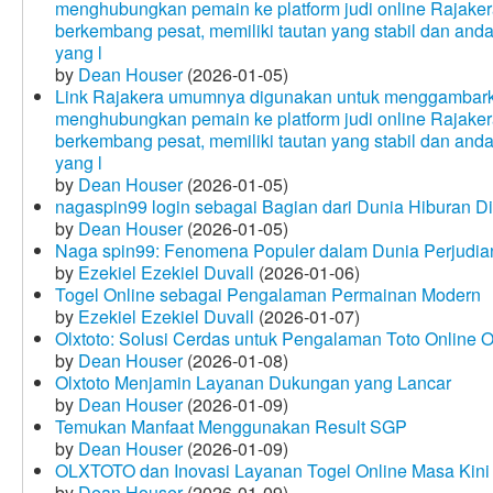
menghubungkan pemain ke platform judi online Rajakera
berkembang pesat, memiliki tautan yang stabil dan and
yang l
by
Dean Houser
(2026-01-05)
Link Rajakera umumnya digunakan untuk menggambarkan
menghubungkan pemain ke platform judi online Rajakera
berkembang pesat, memiliki tautan yang stabil dan and
yang l
by
Dean Houser
(2026-01-05)
nagaspin99 login sebagai Bagian dari Dunia Hiburan Di
by
Dean Houser
(2026-01-05)
Naga spin99: Fenomena Populer dalam Dunia Perjudian
by
Ezekiel Ezekiel Duvall
(2026-01-06)
Togel Online sebagai Pengalaman Permainan Modern
by
Ezekiel Ezekiel Duvall
(2026-01-07)
Olxtoto: Solusi Cerdas untuk Pengalaman Toto Online O
by
Dean Houser
(2026-01-08)
Olxtoto Menjamin Layanan Dukungan yang Lancar
by
Dean Houser
(2026-01-09)
Temukan Manfaat Menggunakan Result SGP
by
Dean Houser
(2026-01-09)
OLXTOTO dan Inovasi Layanan Togel Online Masa Kini
by
Dean Houser
(2026-01-09)