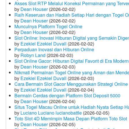
Akses Slot RTP Melalui Koneksi Permainan yang Terveri
by
Dean Houser
(2026-02-02)
Raih Keseruan dan Hadiah Setiap Hari dengan Togel O
by
Dean Houser
(2026-02-02)
Munculnya Platform Togel Online
by
Dean Houser
(2026-02-02)
Slot Online: Inovasi Hiburan Digital yang Semakin Dige
by
Ezekiel Ezekiel Duvall
(2026-02-02)
Perpaduan Inovasi dan Hiburan Online
by
Robyn Land
(2026-02-03)
Slot Online Gacor: Hiburan Digital Favorit di Era Modern
by
Dean Houser
(2026-02-03)
Nikmati Permainan Togel Online yang Aman dan Mende
by
Ezekiel Ezekiel Duvall
(2026-02-03)
Cara Bermain Slot Gacor Menggunakan Strategi Online
by
Ezekiel Ezekiel Duvall
(2026-02-04)
Bermain Cerdas dengan Platform Slot Deposit 5000
by
Dean Houser
(2026-02-04)
Situs Togel Macau Online untuk Hadiah Nyata Setiap Ha
by
Luciano Luciano lucianobattle
(2026-02-05)
Toto Slot 4D Memimpin Masa Depan Platform Toto Slot
by
Dean Houser
(2026-02-05)