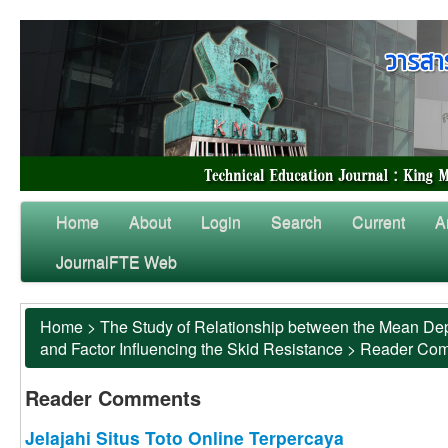
Home
About
Login
Search
Current
A
JournalFTE Web
Home
>
The Study of Relationship between the Mean Dep
and Factor Influencing the Skid Resistance
>
Reader Co
Reader Comments
Jelajahi Situs Toto Online Terpercaya