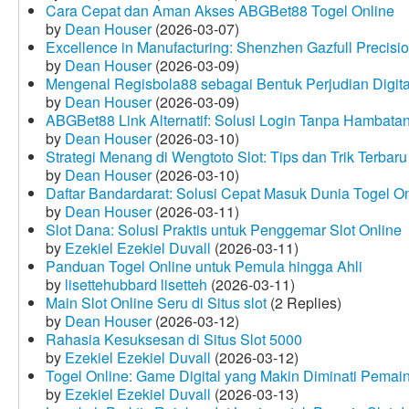
Cara Cepat dan Aman Akses ABGBet88 Togel Online
by
Dean Houser
(2026-03-07)
Excellence in Manufacturing: Shenzhen Gazfull Precisio
by
Dean Houser
(2026-03-09)
Mengenal Regisbola88 sebagai Bentuk Perjudian Digita
by
Dean Houser
(2026-03-09)
ABGBet88 Link Alternatif: Solusi Login Tanpa Hambata
by
Dean Houser
(2026-03-10)
Strategi Menang di Wengtoto Slot: Tips dan Trik Terbaru
by
Dean Houser
(2026-03-10)
Daftar Bandardarat: Solusi Cepat Masuk Dunia Togel On
by
Dean Houser
(2026-03-11)
Slot Dana: Solusi Praktis untuk Penggemar Slot Online
by
Ezekiel Ezekiel Duvall
(2026-03-11)
Panduan Togel Online untuk Pemula hingga Ahli
by
lisettehubbard lisetteh
(2026-03-11)
Main Slot Online Seru di Situs slot
(2 Replies)
by
Dean Houser
(2026-03-12)
Rahasia Kesuksesan di Situs Slot 5000
by
Ezekiel Ezekiel Duvall
(2026-03-12)
Togel Online: Game Digital yang Makin Diminati Pemai
by
Ezekiel Ezekiel Duvall
(2026-03-13)