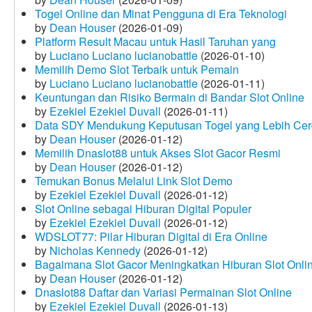
Togel Online dan Minat Pengguna di Era Teknologi
by
Dean Houser
(2026-01-09)
Platform Result Macau untuk Hasil Taruhan yang
by
Luciano Luciano lucianobattle
(2026-01-10)
Memilih Demo Slot Terbaik untuk Pemain
by
Luciano Luciano lucianobattle
(2026-01-11)
Keuntungan dan Risiko Bermain di Bandar Slot Online
by
Ezekiel Ezekiel Duvall
(2026-01-11)
Data SDY Mendukung Keputusan Togel yang Lebih Ce
by
Dean Houser
(2026-01-12)
Memilih Dnaslot88 untuk Akses Slot Gacor Resmi
by
Dean Houser
(2026-01-12)
Temukan Bonus Melalui Link Slot Demo
by
Ezekiel Ezekiel Duvall
(2026-01-12)
Slot Online sebagai Hiburan Digital Populer
by
Ezekiel Ezekiel Duvall
(2026-01-12)
WDSLOT77: Pilar Hiburan Digital di Era Online
by
Nicholas Kennedy
(2026-01-12)
Bagaimana Slot Gacor Meningkatkan Hiburan Slot Onli
by
Dean Houser
(2026-01-12)
Dnaslot88 Daftar dan Variasi Permainan Slot Online
by
Ezekiel Ezekiel Duvall
(2026-01-13)