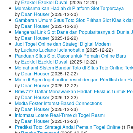
by
Ezekiel Ezekiel Duvall
(2025-12-20)
Memaksimalkan Hadiah di Platform Slot Terpercaya
by
Dean Houser
(2025-12-20)
Gambaran Umum Situs Toto Slot: Pilihan Slot Klasik d
by
Dean Houser
(2025-12-22)
Mengenal Link Slot Dana dan Popularitasnya di Dunia J
by
Dean Houser
(2025-12-22)
Judi Togel Online dan Strategi Digital Modern
by
Luciano Luciano lucianobattle
(2025-12-22)
Panduan Situs Slot Gacor untuk Pemain Online Baru
by
Ezekiel Ezekiel Duvall
(2025-12-22)
Memahami Sistem Bandar Toto di Situs Toto Online Te
by
Dean Houser
(2025-12-22)
Main di Agen togel online resmi dengan Prediksi dan R
by
Dean Houser
(2025-12-22)
Bmw777 Daftar Menawarkan Hadiah Eksklusif untuk P
by
Dean Houser
(2025-12-22)
Media Foster Interest-Based Connections
by
Dean Houser
(2025-12-23)
Informasi Lotere Real-Time di Togel Resmi
by
Dean Houser
(2025-12-23)
Prediksi Toto: Strategi Andal Pemain Togel Online
(1 Re
by
Brooks Townsend
(2025-12-24)