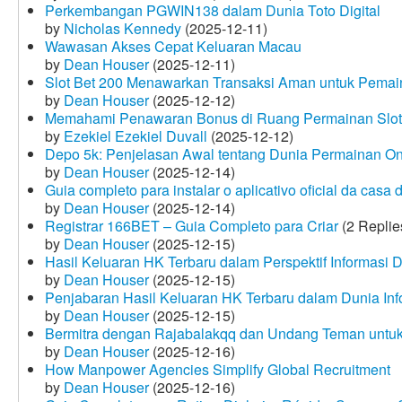
Perkembangan PGWIN138 dalam Dunia Toto Digital
by
Nicholas Kennedy
(2025-12-11)
Wawasan Akses Cepat Keluaran Macau
by
Dean Houser
(2025-12-11)
Slot Bet 200 Menawarkan Transaksi Aman untuk Pemai
by
Dean Houser
(2025-12-12)
Memahami Penawaran Bonus di Ruang Permainan Slot 
by
Ezekiel Ezekiel Duvall
(2025-12-12)
Depo 5k: Penjelasan Awal tentang Dunia Permainan On
by
Dean Houser
(2025-12-14)
Guia completo para instalar o aplicativo oficial da casa
by
Dean Houser
(2025-12-14)
Registrar 166BET – Guia Completo para Criar
(2 Replie
by
Dean Houser
(2025-12-15)
Hasil Keluaran HK Terbaru dalam Perspektif Informasi D
by
Dean Houser
(2025-12-15)
Penjabaran Hasil Keluaran HK Terbaru dalam Dunia Info
by
Dean Houser
(2025-12-15)
Bermitra dengan Rajabalakqq dan Undang Teman untu
by
Dean Houser
(2025-12-16)
How Manpower Agencies Simplify Global Recruitment
by
Dean Houser
(2025-12-16)