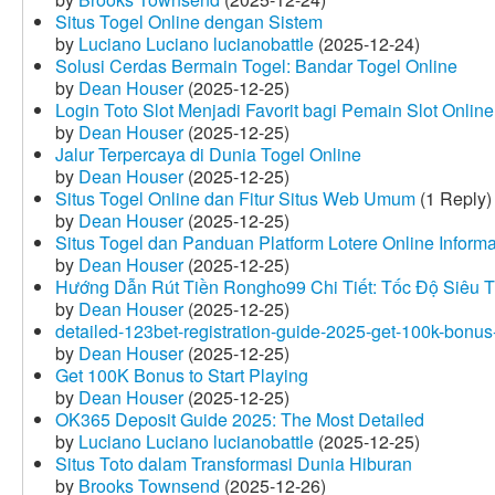
Situs Togel Online dengan Sistem
by
Luciano Luciano lucianobattle
(2025-12-24)
Solusi Cerdas Bermain Togel: Bandar Togel Online
by
Dean Houser
(2025-12-25)
Login Toto Slot Menjadi Favorit bagi Pemain Slot Online
by
Dean Houser
(2025-12-25)
Jalur Terpercaya di Dunia Togel Online
by
Dean Houser
(2025-12-25)
Situs Togel Online dan Fitur Situs Web Umum
(1 Reply)
by
Dean Houser
(2025-12-25)
Situs Togel dan Panduan Platform Lotere Online Informat
by
Dean Houser
(2025-12-25)
Hướng Dẫn Rút Tiền Rongho99 Chi Tiết: Tốc Độ Siêu 
by
Dean Houser
(2025-12-25)
detailed-123bet-registration-guide-2025-get-100k-bonus-
by
Dean Houser
(2025-12-25)
Get 100K Bonus to Start Playing
by
Dean Houser
(2025-12-25)
OK365 Deposit Guide 2025: The Most Detailed
by
Luciano Luciano lucianobattle
(2025-12-25)
Situs Toto dalam Transformasi Dunia Hiburan
by
Brooks Townsend
(2025-12-26)