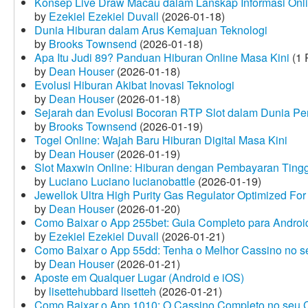
Konsep Live Draw Macau dalam Lanskap Informasi Onl
by
Ezekiel Ezekiel Duvall
(2026-01-18)
Dunia Hiburan dalam Arus Kemajuan Teknologi
by
Brooks Townsend
(2026-01-18)
Apa Itu Judi 89? Panduan Hiburan Online Masa Kini
(1 
by
Dean Houser
(2026-01-18)
Evolusi Hiburan Akibat Inovasi Teknologi
by
Dean Houser
(2026-01-18)
Sejarah dan Evolusi Bocoran RTP Slot dalam Dunia Pe
by
Brooks Townsend
(2026-01-19)
Togel Online: Wajah Baru Hiburan Digital Masa Kini
by
Dean Houser
(2026-01-19)
Slot Maxwin Online: Hiburan dengan Pembayaran Tingg
by
Luciano Luciano lucianobattle
(2026-01-19)
Jewellok Ultra High Purity Gas Regulator Optimized For
by
Dean Houser
(2026-01-20)
Como Baixar o App 255bet: Guia Completo para Android
by
Ezekiel Ezekiel Duvall
(2026-01-21)
Como Baixar o App 55dd: Tenha o Melhor Cassino no s
by
Dean Houser
(2026-01-21)
Aposte em Qualquer Lugar (Android e iOS)
by
lisettehubbard lisetteh
(2026-01-21)
Como Baixar o App 1010: O Cassino Completo no seu C