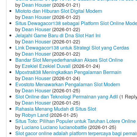
by
Dean Houser
(2026-01-21)
Miototo dan Hiburan Slot Digital Modern
by
Dean Houser
(2026-01-22)
Situs Dewagacor138 sebagai Platform Slot Online Mod
by
Dean Houser
(2026-01-22)
Jelajahi Game Baru di Dna Slot Hari Ini
by
Dean Houser
(2026-01-22)
Link Dewagacor138 untuk Strategi Slot yang Cerdas
by
Dean Houser
(2026-01-22)
Bandar Slot Menyederhanakan Akses Slot Online
by
Ezekiel Ezekiel Duvall
(2026-01-24)
Mpoxtra838 Meningkatkan Pengalaman Bermain
by
Dean Houser
(2026-01-24)
Evostoto Menawarkan Pengalaman Slot Modern
by
Dean Houser
(2026-01-25)
Slot Online dan Teknologi Permainan yang Adil
(1 Reply
by
Dean Houser
(2026-01-25)
Rahasia Menang Mudah di Situs Slot
by
Robyn Land
(2026-01-25)
Situs Toto: Pilihan Populer untuk Taruhan Lotere Online
by
Luciano Luciano lucianobattle
(2026-01-25)
Slot gacor online adalah platform terpercaya bagi pem