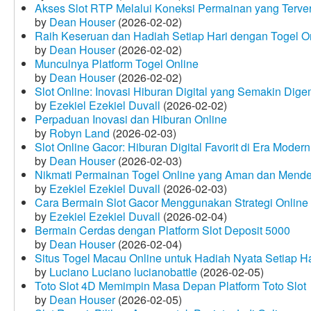
Akses Slot RTP Melalui Koneksi Permainan yang Terveri
by
Dean Houser
(2026-02-02)
Raih Keseruan dan Hadiah Setiap Hari dengan Togel O
by
Dean Houser
(2026-02-02)
Munculnya Platform Togel Online
by
Dean Houser
(2026-02-02)
Slot Online: Inovasi Hiburan Digital yang Semakin Dige
by
Ezekiel Ezekiel Duvall
(2026-02-02)
Perpaduan Inovasi dan Hiburan Online
by
Robyn Land
(2026-02-03)
Slot Online Gacor: Hiburan Digital Favorit di Era Modern
by
Dean Houser
(2026-02-03)
Nikmati Permainan Togel Online yang Aman dan Mende
by
Ezekiel Ezekiel Duvall
(2026-02-03)
Cara Bermain Slot Gacor Menggunakan Strategi Online
by
Ezekiel Ezekiel Duvall
(2026-02-04)
Bermain Cerdas dengan Platform Slot Deposit 5000
by
Dean Houser
(2026-02-04)
Situs Togel Macau Online untuk Hadiah Nyata Setiap Ha
by
Luciano Luciano lucianobattle
(2026-02-05)
Toto Slot 4D Memimpin Masa Depan Platform Toto Slot
by
Dean Houser
(2026-02-05)