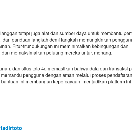
elanggan tetapi juga alat dan sumber daya untuk membantu pe
FAQ, dan panduan langkah demi langkah memungkinkan penggun
nan. Fitur-fitur dukungan ini meminimalkan kebingungan dan
i dan memaksimalkan peluang mereka untuk menang.
nan, dan situs toto 4d memastikan bahwa data dan transaksi 
tuk memandu pengguna dengan aman melalui proses pendaftaran
bantuan ini membangun kepercayaan, menjadikan platform ini 
adirtoto