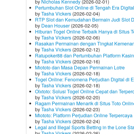
by
Nicholas Kennedy
(2026-02-01)
Pertumbuhan Slot Online di Tengah Era Digital
by
Tasha Vickers
(2026-02-04)
RTP Slot dan Kemudahan Bermain Judi Slot Di
by
Dean Houser
(2026-02-05)
Hiburan Togel Online Terbaik Hanya di Situs 
by
Tasha Vickers
(2026-02-06)
Rasakan Permainan dengan Tingkat Kemenang
by
Tasha Vickers
(2026-02-12)
Ratupoker88 dan Pertumbuhan Platform Kasino
by
Tasha Vickers
(2026-02-16)
Miototo dan Masa Depan Permainan Lotre
by
Tasha Vickers
(2026-02-18)
Togel Online: Fenomena Perjudian Digital di 
by
Tasha Vickers
(2026-02-18)
Olxtoto: Solusi Togel Online Cepat dan Terper
by
Tasha Vickers
(2026-02-20)
Ragam Permainan Menarik di Situs Toto Onlin
by
Tasha Vickers
(2026-02-23)
Miototo: Platform Perjudian Online Terpercaya
by
Tasha Vickers
(2026-02-24)
Legal and Illegal Sports Betting in the Lone Sta
by
Tasha Vickers
(2026-02-26)