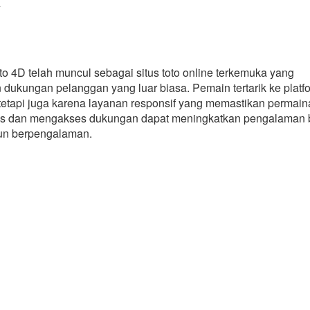
a
o 4D telah muncul sebagai situs toto online terkemuka yang
kungan pelanggan yang luar biasa. Pemain tertarik ke platfo
 tetapi juga karena layanan responsif yang memastikan permai
tus dan mengakses dukungan dapat meningkatkan pengalaman 
pun berpengalaman.