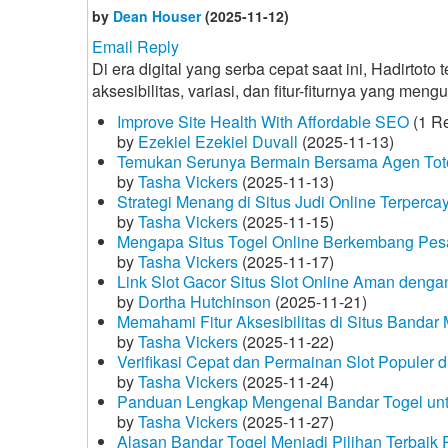
by
Dean Houser
(2025-11-12)
Email Reply
Di era digital yang serba cepat saat ini, Hadirto
aksesibilitas, variasi, dan fitur-fiturnya yang me
Improve Site Health With Affordable SEO
(1 Re
by
Ezekiel Ezekiel Duvall
(2025-11-13)
Temukan Serunya Bermain Bersama Agen Tot
by
Tasha Vickers
(2025-11-13)
Strategi Menang di Situs Judi Online Terperca
by
Tasha Vickers
(2025-11-15)
Mengapa Situs Togel Online Berkembang Pesa
by
Tasha Vickers
(2025-11-17)
Link Slot Gacor Situs Slot Online Aman den
by
Dortha Hutchinson
(2025-11-21)
Memahami Fitur Aksesibilitas di Situs Bandar
by
Tasha Vickers
(2025-11-22)
Verifikasi Cepat dan Permainan Slot Populer 
by
Tasha Vickers
(2025-11-24)
Panduan Lengkap Mengenal Bandar Togel un
by
Tasha Vickers
(2025-11-27)
Alasan Bandar Togel Menjadi Pilihan Terbaik 