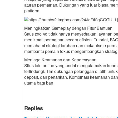
aturan permainan. Dukungan yang luar biasa mem
platform.
Meningkatkan Gameplay dengan Fitur Bantuan
Situs toto 4d tidak hanya menyediakan layanan p
menikmati permainan secara efisien. Tutorial, 
memahami strategi taruhan dan mekanisme permai
membantu pemain fokus mengembangkan strateg
Menjaga Keamanan dan Kepercayaan
Situs toto online yang andal mengutamakan keama
terlindungi. Tim dukungan pelanggan dilatih un
deposit, dan penarikan. Kombinasi keamanan dan 
utama bagi ban
Replies