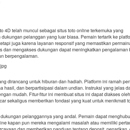
a
o 4D telah muncul sebagai situs toto online terkemuka yang
kungan pelanggan yang luar biasa. Pemain tertarik ke platfo
 tetapi juga karena layanan responsif yang memastikan permai
tus dan mengakses dukungan dapat meningkatkan pengalaman 
pun berpengalaman.
g dirancang untuk hiburan dan hadiah. Platform ini ramah pe
sil, dan berpartisipasi dalam undian. Instruksi yang jelas 
gan mudah. Fitur-fitur ini membuat situs ini dapat diakses ol
r sekaligus memberikan fondasi yang kuat untuk menikmati to
 dukungan pelanggannya yang andal. Pemain dapat menghubu
otline kapan pun mereka mengalami masalah atau memiliki pert
rcayaan dan memberikan panduan tentang deposit, penarikan,