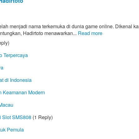
adirtoto
to telah menjadi nama terkemuka di dunia game online. Dikenal k
nguntungkan, Hadirtoto menawarkan...
Read more
ply)
o Terpercaya
ya
t di Indonesia
gan Keamanan Modern
 Macau
di Slot SMS808
(1 Reply)
tuk Pemula