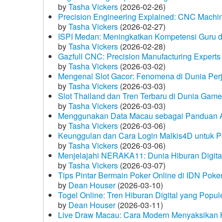
by
Tasha Vickers
(2026-02-26)
Precision Engineering Explained: CNC Machin
by
Tasha Vickers
(2026-02-27)
ISPI Medan: Meningkatkan Kompetensi Guru 
by
Tasha Vickers
(2026-02-28)
Gazfull CNC: Precision Manufacturing Experts
by
Tasha Vickers
(2026-03-02)
Mengenal Slot Gacor: Fenomena di Dunia Perj
by
Tasha Vickers
(2026-03-03)
Slot Thailand dan Tren Terbaru di Dunia Game
by
Tasha Vickers
(2026-03-03)
Menggunakan Data Macau sebagai Panduan An
by
Tasha Vickers
(2026-03-06)
Keunggulan dan Cara Login Malkis4D untuk 
by
Tasha Vickers
(2026-03-06)
Menjelajahi NERAKA11: Dunia Hiburan Digita
by
Tasha Vickers
(2026-03-07)
Tips Pintar Bermain Poker Online di IDN Poke
by
Dean Houser
(2026-03-10)
Togel Online: Tren Hiburan Digital yang Popul
by
Dean Houser
(2026-03-11)
Live Draw Macau: Cara Modern Menyaksikan 