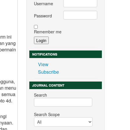
Username
Password
Remember me
rm ini
nan yang
bermain
NOTIFICATIONS
View
Subscribe
ngguna,
JOURNAL CONTENT
dan menu
eh semua
Search
to 4d.
Search Scope
ngi
anyaan.
 dan