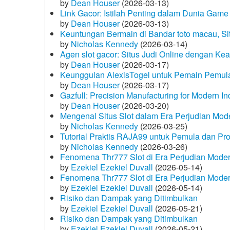
by
Dean Houser
(2026-03-13)
Link Gacor: Istilah Penting dalam Dunia Game
by
Dean Houser
(2026-03-13)
Keuntungan Bermain di Bandar toto macau, Sit
by
Nicholas Kennedy
(2026-03-14)
Agen slot gacor: Situs Judi Online dengan K
by
Dean Houser
(2026-03-17)
Keunggulan AlexisTogel untuk Pemain Pemula
by
Dean Houser
(2026-03-17)
Gazfull: Precision Manufacturing for Modern In
by
Dean Houser
(2026-03-20)
Mengenal Situs Slot dalam Era Perjudian Mod
by
Nicholas Kennedy
(2026-03-25)
Tutorial Praktis RAJA99 untuk Pemula dan Pro
by
Nicholas Kennedy
(2026-03-26)
Fenomena Thr777 Slot di Era Perjudian Mode
by
Ezekiel Ezekiel Duvall
(2026-05-14)
Fenomena Thr777 Slot di Era Perjudian Mode
by
Ezekiel Ezekiel Duvall
(2026-05-14)
Risiko dan Dampak yang Ditimbulkan
by
Ezekiel Ezekiel Duvall
(2026-05-21)
Risiko dan Dampak yang Ditimbulkan
by
Ezekiel Ezekiel Duvall
(2026-05-21)