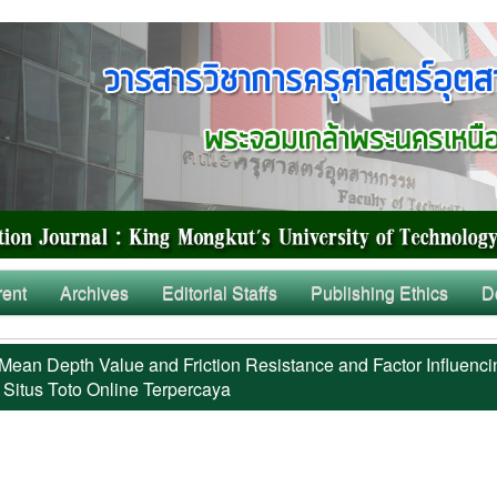
rent
Archives
Editorial Staffs
Publishing Ethics
D
Mean Depth Value and Friction Resistance and Factor Influenci
i Situs Toto Online Terpercaya