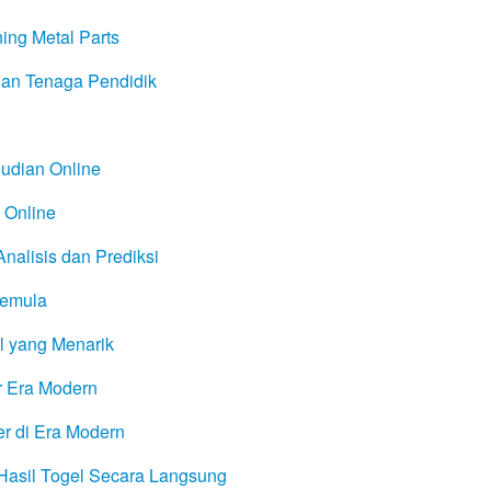
ing Metal Parts
dan Tenaga Pendidik
udian Online
 Online
alisis dan Prediksi
Pemula
l yang Menarik
r Era Modern
er di Era Modern
Hasil Togel Secara Langsung