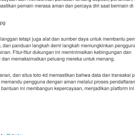
astikan pemain merasa aman dan percaya diri saat bermain di
elanggan tetapi juga alat dan sumber daya untuk membantu pe
FAQ, dan panduan langkah demi langkah memungkinkan penggun
nan. Fitur-fitur dukungan ini meminimalkan kebingungan dan
i dan memaksimalkan peluang mereka untuk menang.
nan, dan situs toto 4d memastikan bahwa data dan transaksi 
tuk memandu pengguna dengan aman melalui proses pendaftaran
bantuan ini membangun kepercayaan, menjadikan platform ini 