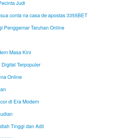
Pecinta Judi
 sua conta na casa de apostas 3355BET
gi Penggemar Taruhan Online
odern Masa Kini
Digital Terpopuler
ina Online
man
cor di Era Modern
udian
iah Tinggi dan Adil