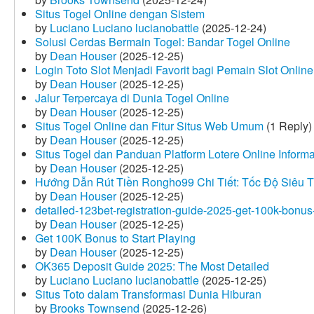
Situs Togel Online dengan Sistem
by
Luciano Luciano lucianobattle
(2025-12-24)
Solusi Cerdas Bermain Togel: Bandar Togel Online
by
Dean Houser
(2025-12-25)
Login Toto Slot Menjadi Favorit bagi Pemain Slot Online
by
Dean Houser
(2025-12-25)
Jalur Terpercaya di Dunia Togel Online
by
Dean Houser
(2025-12-25)
Situs Togel Online dan Fitur Situs Web Umum
(1 Reply)
by
Dean Houser
(2025-12-25)
Situs Togel dan Panduan Platform Lotere Online Informat
by
Dean Houser
(2025-12-25)
Hướng Dẫn Rút Tiền Rongho99 Chi Tiết: Tốc Độ Siêu 
by
Dean Houser
(2025-12-25)
detailed-123bet-registration-guide-2025-get-100k-bonus-
by
Dean Houser
(2025-12-25)
Get 100K Bonus to Start Playing
by
Dean Houser
(2025-12-25)
OK365 Deposit Guide 2025: The Most Detailed
by
Luciano Luciano lucianobattle
(2025-12-25)
Situs Toto dalam Transformasi Dunia Hiburan
by
Brooks Townsend
(2025-12-26)