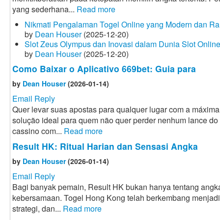
yang sederhana...
Read more
Nikmati Pengalaman Togel Online yang Modern dan 
by
Dean Houser
(2025-12-20)
Slot Zeus Olympus dan Inovasi dalam Dunia Slot Onlin
by
Dean Houser
(2025-12-20)
Como Baixar o Aplicativo 669bet: Guia para
by
Dean Houser
(2026-01-14)
Email Reply
Quer levar suas apostas para qualquer lugar com a máxima 
solução ideal para quem não quer perder nenhum lance do fu
cassino com...
Read more
Result HK: Ritual Harian dan Sensasi Angka
by
Dean Houser
(2026-01-14)
Email Reply
Bagi banyak pemain, Result HK bukan hanya tentang angka—
kebersamaan. Togel Hong Kong telah berkembang menjadi ak
strategi, dan...
Read more