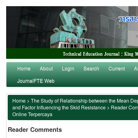
Home
About
Login
Search
Current
A
JournalFTE Web
Home
>
The Study of Relationship between the Mean Dep
and Factor Influencing the Skid Resistance
>
Reader Co
Online Terpercaya
Reader Comments