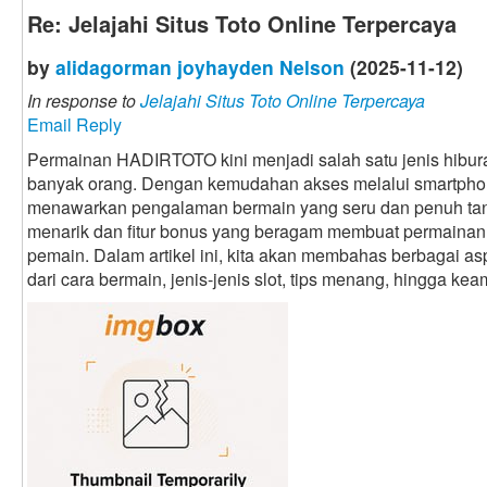
Re: Jelajahi Situs Toto Online Terpercaya
by
alidagorman joyhayden Nelson
(2025-11-12)
In response to
Jelajahi Situs Toto Online Terpercaya
Email Reply
Permainan HADIRTOTO kini menjadi salah satu jenis hiburan
banyak orang. Dengan kemudahan akses melalui smartph
menawarkan pengalaman bermain yang seru dan penuh tanta
menarik dan fitur bonus yang beragam membuat permainan 
pemain. Dalam artikel ini, kita akan membahas berbagai a
dari cara bermain, jenis-jenis slot, tips menang, hingga k