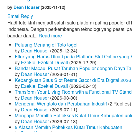
by
Dean Houser
(2025-11-12)
Email Reply
Hadirtoto kini menjadi salah satu platform paling populer d
Indonesia. Dengan perkembangan teknologi yang pesat, par
bandar darat...
Read more
Peluang Menang di Toto togel
by
Dean Houser
(2025-12-24)
Fitur yang Harus Dicari pada Platform Slot Online yang
by
Ezekiel Ezekiel Duvall
(2025-12-29)
Bandar Macau: Pusat Taruhan Populer dengan Daya Tar
by
Dean Houser
(2026-01-31)
Kebangkitan Situs Slot Resmi Gacor di Era Digital 2026
by
Ezekiel Ezekiel Duvall
(2026-02-13)
Transform Your Living Room with a Functional TV Stand
by
Dean Houser
(2026-03-30)
Mengenal Wengtoto dan Perubahan Industri
(2 Replies)
by
Dean Houser
(2026-07-11)
Mengapa Memilih Poltekkes Kutai Timur Kabupaten unt
by
Dean Houser
(2026-07-18)
5 Alasan Memilih Poltekkes Kutai Timur Kabupaten