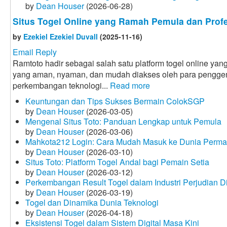
by
Dean Houser
(2026-06-28)
Situs Togel Online yang Ramah Pemula dan Profe
by
Ezekiel Ezekiel Duvall
(2025-11-16)
Email Reply
Ramtoto hadir sebagai salah satu platform togel online 
yang aman, nyaman, dan mudah diakses oleh para penggem
perkembangan teknologi...
Read more
Keuntungan dan Tips Sukses Bermain ColokSGP
by
Dean Houser
(2026-03-05)
Mengenal Situs Toto: Panduan Lengkap untuk Pemula
by
Dean Houser
(2026-03-06)
Mahkota212 Login: Cara Mudah Masuk ke Dunia Perma
by
Dean Houser
(2026-03-10)
Situs Toto: Platform Togel Andal bagi Pemain Setia
by
Dean Houser
(2026-03-12)
Perkembangan Result Togel dalam Industri Perjudian Di
by
Dean Houser
(2026-03-19)
Togel dan Dinamika Dunia Teknologi
by
Dean Houser
(2026-04-18)
Eksistensi Togel dalam Sistem Digital Masa Kini