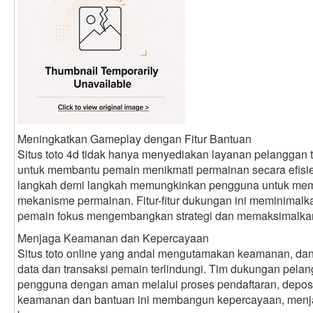
Meningkatkan Gameplay dengan Fitur Bantuan
Situs toto 4d tidak hanya menyediakan layanan pelanggan t
untuk membantu pemain menikmati permainan secara efisie
langkah demi langkah memungkinkan pengguna untuk mema
mekanisme permainan. Fitur-fitur dukungan ini meminima
pemain fokus mengembangkan strategi dan memaksimalka
Menjaga Keamanan dan Kepercayaan
Situs toto online yang andal mengutamakan keamanan, dan
data dan transaksi pemain terlindungi. Tim dukungan pela
pengguna dengan aman melalui proses pendaftaran, deposi
keamanan dan bantuan ini membangun kepercayaan, menjadi