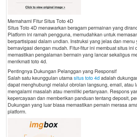
Memahami Fitur Situs Toto 4D
Situs Toto 4D menawarkan beragam permainan yang diranc
Platform ini ramah pengguna, memudahkan untuk memasang
berpartisipasi dalam undian. Instruksi yang jelas dan menu
bernavigasi dengan mudah. Fitur-fitur ini membuat situs ini
memastikan pengalaman bermain yang lancar sekaligus me
menikmati toto 4d.
Pentingnya Dukungan Pelanggan yang Responsif
Salah satu keunggulan utama
situs toto 4d
adalah dukungan
dapat menghubungi melalui obrolan langsung, email, atau 
mengalami masalah atau memiliki pertanyaan. Respons ya
kepercayaan dan memberikan panduan tentang deposit, pen
Dukungan yang luar biasa memastikan pemain merasa aman 
platform.