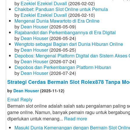
by
Ezekiel Ezekiel Duvall
(2026-02-02)
Chakibet: Panduan Slot Online untuk Pemula
by
Ezekiel Ezekiel Duvall
(2026-02-10)
Mengenal Dunia Mawartoto di Era Online
by
Dean Houser
(2026-05-09)
Rajabandot dan Perkembangannya di Era Digital
by
Dean Houser
(2026-05-24)
Wengtoto sebagai Bagian dari Dunia Hiburan Online
by
Dean Houser
(2026-05-25)
Depobos: Mengenal Platform Digital dan Sistem Akses 
by
Dean Houser
(2026-07-24)
Depobos dan Perkembangan Platform Hiburan
by
Dean Houser
(2026-07-24)
Strategi Cerdas Bermain Slot Rolex878 Tanpa Mo
by
Dean Houser
(2025-11-12)
Email Reply
Bermain slot online adalah salah satu pengalaman paling 
game online. Namun, banyak pemain ragu untuk bergabung
diperlukan untuk menang...
Read more
Masuki Dunia Kemenangan dengan Bermain Slot Onlin