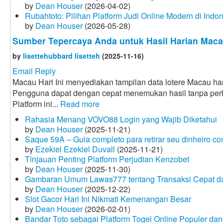
by
Dean Houser
(2026-04-02)
Rubahtoto: Pilihan Platform Judi Online Modern di Indo
by
Dean Houser
(2026-05-28)
Sumber Tepercaya Anda untuk Hasil Harian Macau
by
lisettehubbard lisetteh
(2025-11-16)
Email Reply
Macau Hari Ini menyediakan tampilan data lotere Macau hari 
Pengguna dapat dengan cepat menemukan hasil tanpa per
Platform ini...
Read more
Rahasia Menang VOVO88 Login yang Wajib Diketahui
by
Dean Houser
(2025-11-21)
Saque 59A – Guia completo para retirar seu dinheiro c
by
Ezekiel Ezekiel Duvall
(2025-11-21)
Tinjauan Penting Platform Perjudian Kenzobet
by
Dean Houser
(2025-11-30)
Gambaran Umum Lawas777 tentang Transaksi Cepat d
by
Dean Houser
(2025-12-22)
Slot Gacor Hari Ini Nikmati Kemenangan Besar
by
Dean Houser
(2026-02-01)
Bandar Toto sebagai Platform Togel Online Populer dan