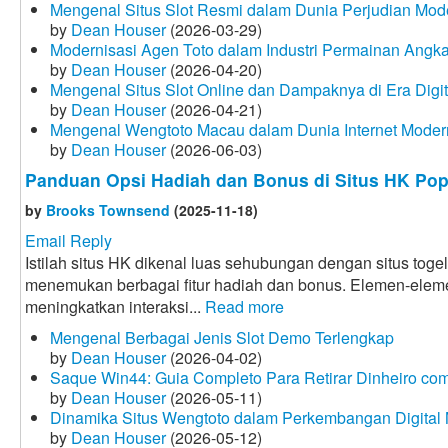
Mengenal Situs Slot Resmi dalam Dunia Perjudian Mod
by
Dean Houser
(2026-03-29)
Modernisasi Agen Toto dalam Industri Permainan Angk
by
Dean Houser
(2026-04-20)
Mengenal Situs Slot Online dan Dampaknya di Era Digit
by
Dean Houser
(2026-04-21)
Mengenal Wengtoto Macau dalam Dunia Internet Moder
by
Dean Houser
(2026-06-03)
Panduan Opsi Hadiah dan Bonus di Situs HK Pop
by
Brooks Townsend
(2025-11-18)
Email Reply
Istilah situs HK dikenal luas sehubungan dengan situs toge
menemukan berbagai fitur hadiah dan bonus. Elemen-eleme
meningkatkan interaksi...
Read more
Mengenal Berbagai Jenis Slot Demo Terlengkap
by
Dean Houser
(2026-04-02)
Saque Win44: Guia Completo Para Retirar Dinheiro co
by
Dean Houser
(2026-05-11)
Dinamika Situs Wengtoto dalam Perkembangan Digital
by
Dean Houser
(2026-05-12)