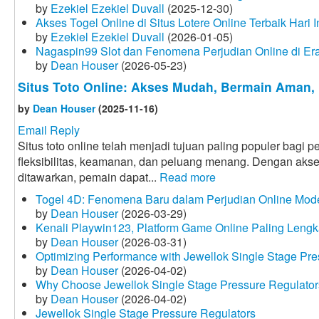
by
Ezekiel Ezekiel Duvall
(2025-12-30)
Akses Togel Online di Situs Lotere Online Terbaik Hari I
by
Ezekiel Ezekiel Duvall
(2026-01-05)
Nagaspin99 Slot dan Fenomena Perjudian Online di Era
by
Dean Houser
(2026-05-23)
Situs Toto Online: Akses Mudah, Bermain Aman
by
Dean Houser
(2025-11-16)
Email Reply
Situs toto online telah menjadi tujuan paling populer bagi 
fleksibilitas, keamanan, dan peluang menang. Dengan aks
ditawarkan, pemain dapat...
Read more
Togel 4D: Fenomena Baru dalam Perjudian Online Mod
by
Dean Houser
(2026-03-29)
Kenali Playwin123, Platform Game Online Paling Leng
by
Dean Houser
(2026-03-31)
Optimizing Performance with Jewellok Single Stage Pre
by
Dean Houser
(2026-04-02)
Why Choose Jewellok Single Stage Pressure Regulator
by
Dean Houser
(2026-04-02)
Jewellok Single Stage Pressure Regulators