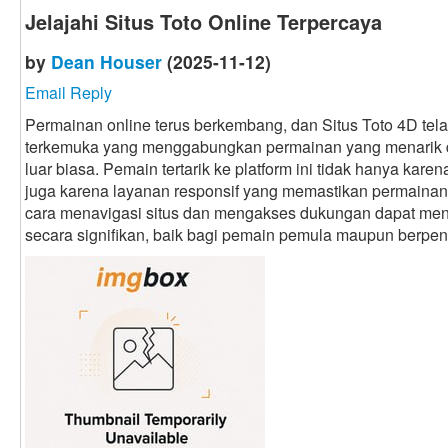
Jelajahi Situs Toto Online Terpercaya
by
Dean Houser
(2025-11-12)
Email Reply
Permainan online terus berkembang, dan Situs Toto 4D tela
terkemuka yang menggabungkan permainan yang menarik
luar biasa. Pemain tertarik ke platform ini tidak hanya kare
juga karena layanan responsif yang memastikan permaina
cara menavigasi situs dan mengakses dukungan dapat me
secara signifikan, baik bagi pemain pemula maupun berpe