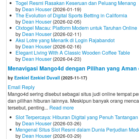
Togel Resmi Rasakan Keseruan dan Peluang Menang
by
Dean Houser
(2026-01-19)
The Evolution of Digital Sports Betting in California
by
Dean Houser
(2026-02-05)
Olxtogel Macau: Platform Modern untuk Taruhan Online
by
Dean Houser
(2026-02-11)
Aksi Lotre yang Menarik di Login Rajabandot
by
Dean Houser
(2026-02-16)
Elegant Living With A Classic Wooden Coffee Table
by
Dean Houser
(2026-04-23)
Menavigasi Mango4d dengan Pilihan yang Aman 
by
Ezekiel Ezekiel Duvall
(2025-11-17)
Email Reply
Mango4d sering disebut sebagai situs judi online tempat p
dan pilihan hiburan lainnya. Meskipun banyak orang mencar
tersebut, penting...
Read more
Slot Terpercaya: Hiburan Digital yang Penuh Tantangan
by
Dean Houser
(2026-03-26)
Mengenal Situs Slot Resmi dalam Dunia Perjudian Mod
by
Dean Houser
(2026-03-29)