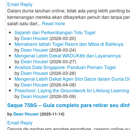
Email Reply
Dalam dunia taruhan online, tidak ada yang lebih penting 
kemenangan mereka akan dibayarkan penuh dan tanpa pen
salah satu dari...
Read more
Sejarah dan Perkembangan Toto Togel
by
Dean Houser
(2026-03-20)
Memahami Istilah Togel Resmi dan Mitos di Baliknya
by
Dean Houser
(2026-03-24)
Mengenal Lebih Dekat WADUK89 dan Layanannya
by
Dean Houser
(2026-03-27)
Analisis Data Singapore: Panduan Pemain Togel
by
Dean Houser
(2026-03-28)
Mengenal Lebih Dekat Agen Slot Gacor dalam Dunia Dig
by
Dean Houser
(2026-04-08)
Preschool: Laying the Groundwork for Lifelong Learnin
by
Dean Houser
(2026-05-09)
Saque 758G – Guia completo para retirar seu din
by
Dean Houser
(2025-11-14)
Email Reply
Depois de ganhar em apostas esportivas, cassino online o