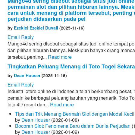
Mango4d sering disebut sebagai situs judi onlin
permainan slot dan pilihan hiburan lainnya. Mes
cara untuk menang di platform tersebut, penting
perjudian didasarkan pada pel
by
Ezekiel Ezekiel Duvall
(2025-11-16)
Email Reply
Mango4d sering disebut sebagai situs judi online tempat p
dan pilihan hiburan lainnya. Meskipun banyak orang mencar
tersebut, penting...
Read more
Tingkatkan Peluang Menang di Toto Togel Sekar
by
Dean Houser
(2025-11-16)
Email Reply
Industri lotere online di Indonesia telah berkembang pesa
pemain ke berbagai peluang taruhan yang menarik. Toto Tog
toto 4D resmi dan...
Read more
Tips dan Trik Menang Bermain Slot dengan Modal Kecil
by
Dean Houser
(2026-01-08)
Bocoran Slot: Fenomena Baru dalam Dunia Perjudian
(
by
Dean Houser
(2026-01-09)