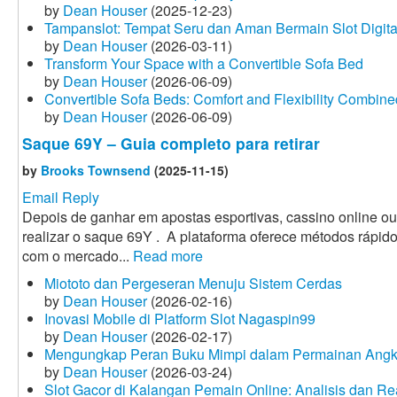
by
Dean Houser
(2025-12-23)
Tampanslot: Tempat Seru dan Aman Bermain Slot Digita
by
Dean Houser
(2026-03-11)
Transform Your Space with a Convertible Sofa Bed
by
Dean Houser
(2026-06-09)
Convertible Sofa Beds: Comfort and Flexibility Combine
by
Dean Houser
(2026-06-09)
Saque 69Y – Guia completo para retirar
by
Brooks Townsend
(2025-11-15)
Email Reply
Depois de ganhar em apostas esportivas, cassino online ou
realizar o saque 69Y . A plataforma oferece métodos rápido
com o mercado...
Read more
Miototo dan Pergeseran Menuju Sistem Cerdas
by
Dean Houser
(2026-02-16)
Inovasi Mobile di Platform Slot Nagaspin99
by
Dean Houser
(2026-02-17)
Mengungkap Peran Buku Mimpi dalam Permainan Ang
by
Dean Houser
(2026-03-24)
Slot Gacor di Kalangan Pemain Online: Analisis dan Rea