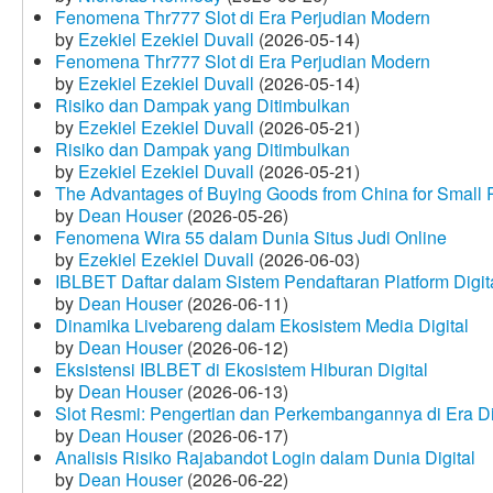
Fenomena Thr777 Slot di Era Perjudian Modern
by
Ezekiel Ezekiel Duvall
(2026-05-14)
Fenomena Thr777 Slot di Era Perjudian Modern
by
Ezekiel Ezekiel Duvall
(2026-05-14)
Risiko dan Dampak yang Ditimbulkan
by
Ezekiel Ezekiel Duvall
(2026-05-21)
Risiko dan Dampak yang Ditimbulkan
by
Ezekiel Ezekiel Duvall
(2026-05-21)
The Advantages of Buying Goods from China for Small 
by
Dean Houser
(2026-05-26)
Fenomena Wira 55 dalam Dunia Situs Judi Online
by
Ezekiel Ezekiel Duvall
(2026-06-03)
IBLBET Daftar dalam Sistem Pendaftaran Platform Digi
by
Dean Houser
(2026-06-11)
Dinamika Livebareng dalam Ekosistem Media Digital
by
Dean Houser
(2026-06-12)
Eksistensi IBLBET di Ekosistem Hiburan Digital
by
Dean Houser
(2026-06-13)
Slot Resmi: Pengertian dan Perkembangannya di Era Di
by
Dean Houser
(2026-06-17)
Analisis Risiko Rajabandot Login dalam Dunia Digital
by
Dean Houser
(2026-06-22)