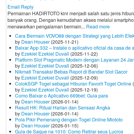
Email Reply
Permainan HADIRTOTO kini menjadi salah satu jenis hiburan
banyak orang. Dengan kemudahan akses melalui smartph
menawarkan pengalaman bermain...
Read more
Cara Bermain VOVO88 dengan Strategi yang Lebih Efekt
by
Dean Houser
(2025-11-21)
Baixar App 332 – Instale o aplicativo oficial da casa de
by
Ezekiel Ezekiel Duvall
(2025-11-22)
Platform Slot Pragmatic Modern dengan Layanan 24 Ja
by
Ezekiel Ezekiel Duvall
(2025-12-06)
Nikmati Transaksi Bebas Repot di Bandar Slot Gacor
by
Ezekiel Ezekiel Duvall
(2025-12-09)
ColokSGP Togel sebagai Hiburan Favorit Togel Online
(
by
Ezekiel Ezekiel Duvall
(2025-12-19)
Como Baixar o Aplicativo 669bet: Guia para
by
Dean Houser
(2026-01-14)
Result HK: Ritual Harian dan Sensasi Angka
by
Dean Houser
(2026-01-14)
Pola Pikir Pemenang dengan Togel Online Miototo
by
Dean Houser
(2026-01-15)
Guia de Saque na 1010: Como Retirar seus Lucros