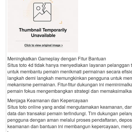
Meningkatkan Gameplay dengan Fitur Bantuan
Situs toto 4d tidak hanya menyediakan layanan pelanggan t
untuk membantu pemain menikmati permainan secara efisie
langkah demi langkah memungkinkan pengguna untuk mema
mekanisme permainan. Fitur-fitur dukungan ini meminima
pemain fokus mengembangkan strategi dan memaksimalka
Menjaga Keamanan dan Kepercayaan
Situs toto online yang andal mengutamakan keamanan, dan
data dan transaksi pemain terlindungi. Tim dukungan pela
pengguna dengan aman melalui proses pendaftaran, deposi
keamanan dan bantuan ini membangun kepercayaan, menjadi