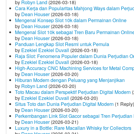
by
Robyn Land
(2026-03-18)
Cara Kerja dan Popularitas Mahjong Ways dalam Perju
by
Dean Houser
(2026-03-18)
Mengenal Konsep Slot 10k dalam Permainan Online
by
Dean Houser
(2026-03-18)
Mengenal Slot 10k sebagai Tren Baru Permainan Onlin
by
Dean Houser
(2026-03-18)
Panduan Lengkap Slot Resmi untuk Pemula
by
Ezekiel Ezekiel Duvall
(2026-03-18)
Raja Slot: Fenomena Populer dalam Dunia Perjudian O
by
Ezekiel Ezekiel Duvall
(2026-03-18)
High-Accuracy CNC Machining Services for Metal Compo
by
Dean Houser
(2026-03-20)
Hiburan Modern dengan Peluang yang Menjanjikan
by
Robyn Land
(2026-03-20)
Toto Macau dalam Perspektif Perjudian Digital Modern
(
by
Ezekiel Ezekiel Duvall
(2026-03-20)
Situs Toto dan Dunia Perjudian Digital Modern
(1 Reply
by
Dean Houser
(2026-03-20)
Perkembangan Link Slot Gacor sebagai Tren Perjudian D
by
Dean Houser
(2026-03-21)
Luxury in a Bottle: Rare Macallan Whisky for Collectors
by
Dean Houser
(2026-03-21)