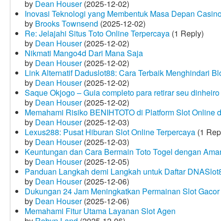
by
Dean Houser
(2025-12-02)
Inovasi Teknologi yang Membentuk Masa Depan Casino
by
Brooks Townsend
(2025-12-02)
Re: Jelajahi Situs Toto Online Terpercaya
(1 Reply)
by
Dean Houser
(2025-12-02)
Nikmati Mango4d Dari Mana Saja
by
Dean Houser
(2025-12-02)
Link Alternatif Daduslot88: Cara Terbaik Menghindari Blo
by
Dean Houser
(2025-12-02)
Saque Okjogo – Guia completo para retirar seu dinheir
by
Dean Houser
(2025-12-02)
Memahami Risiko BENIHTOTO di Platform Slot Online
by
Dean Houser
(2025-12-03)
Lexus288: Pusat Hiburan Slot Online Terpercaya
(1 Rep
by
Dean Houser
(2025-12-03)
Keuntungan dan Cara Bermain Toto Togel dengan Ama
by
Dean Houser
(2025-12-05)
Panduan Langkah demi Langkah untuk Daftar DNASlot
by
Dean Houser
(2025-12-06)
Dukungan 24 Jam Meningkatkan Permainan Slot Gacor
by
Dean Houser
(2025-12-06)
Memahami Fitur Utama Layanan Slot Agen
by
Robyn Land
(2025-12-06)