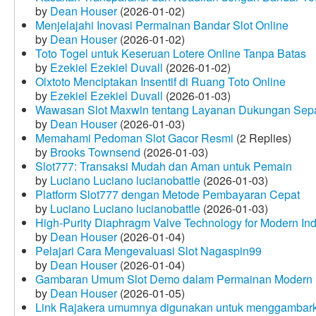
by
Dean Houser
(2026-01-02)
Menjelajahi Inovasi Permainan Bandar Slot Online
by
Dean Houser
(2026-01-02)
Toto Togel untuk Keseruan Lotere Online Tanpa Batas
by
Ezekiel Ezekiel Duvall
(2026-01-02)
Olxtoto Menciptakan Insentif di Ruang Toto Online
by
Ezekiel Ezekiel Duvall
(2026-01-03)
Wawasan Slot Maxwin tentang Layanan Dukungan Sep
by
Dean Houser
(2026-01-03)
Memahami Pedoman Slot Gacor Resmi
(2 Replies)
by
Brooks Townsend
(2026-01-03)
Slot777: Transaksi Mudah dan Aman untuk Pemain
by
Luciano Luciano lucianobattle
(2026-01-03)
Platform Slot777 dengan Metode Pembayaran Cepat
by
Luciano Luciano lucianobattle
(2026-01-03)
High-Purity Diaphragm Valve Technology for Modern Indu
by
Dean Houser
(2026-01-04)
Pelajari Cara Mengevaluasi Slot Nagaspin99
by
Dean Houser
(2026-01-04)
Gambaran Umum Slot Demo dalam Permainan Modern
by
Dean Houser
(2026-01-05)
Link Rajakera umumnya digunakan untuk menggambarkan