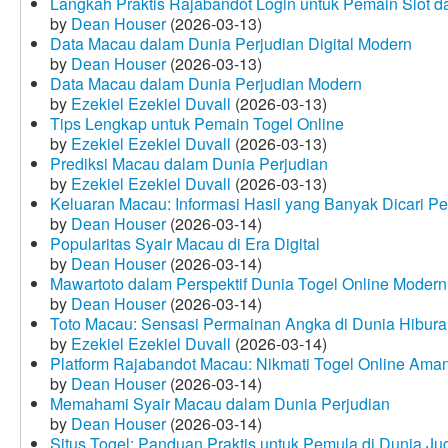
Langkah Praktis Rajabandot Login untuk Pemain Slot d
by
Dean Houser
(2026-03-13)
Data Macau dalam Dunia Perjudian Digital Modern
by
Dean Houser
(2026-03-13)
Data Macau dalam Dunia Perjudian Modern
by
Ezekiel Ezekiel Duvall
(2026-03-13)
Tips Lengkap untuk Pemain Togel Online
by
Ezekiel Ezekiel Duvall
(2026-03-13)
Prediksi Macau dalam Dunia Perjudian
by
Ezekiel Ezekiel Duvall
(2026-03-13)
Keluaran Macau: Informasi Hasil yang Banyak Dicari P
by
Dean Houser
(2026-03-14)
Popularitas Syair Macau di Era Digital
by
Dean Houser
(2026-03-14)
Mawartoto dalam Perspektif Dunia Togel Online Modern
by
Dean Houser
(2026-03-14)
Toto Macau: Sensasi Permainan Angka di Dunia Hibura
by
Ezekiel Ezekiel Duvall
(2026-03-14)
Platform Rajabandot Macau: Nikmati Togel Online Am
by
Dean Houser
(2026-03-14)
Memahami Syair Macau dalam Dunia Perjudian
by
Dean Houser
(2026-03-14)
Situs Togel: Panduan Praktis untuk Pemula di Dunia Ju