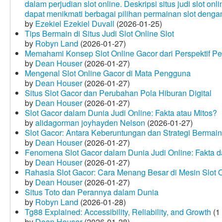
dalam perjudian slot online. Deskripsi situs judi slot o
dapat menikmati berbagai pilihan permainan slot dengan
by
Ezekiel Ezekiel Duvall
(2026-01-25)
Tips Bermain di Situs Judi Slot Online Slot
by
Robyn Land
(2026-01-27)
Memahami Konsep Slot Online Gacor dari Perspektif P
by
Dean Houser
(2026-01-27)
Mengenal Slot Online Gacor di Mata Pengguna
by
Dean Houser
(2026-01-27)
Situs Slot Gacor dan Perubahan Pola Hiburan Digital
by
Dean Houser
(2026-01-27)
Slot Gacor dalam Dunia Judi Online: Fakta atau Mitos?
by
alidagorman joyhayden Nelson
(2026-01-27)
Slot Gacor: Antara Keberuntungan dan Strategi Bermain
by
Dean Houser
(2026-01-27)
Fenomena Slot Gacor dalam Dunia Judi Online: Fakta d
by
Dean Houser
(2026-01-27)
Rahasia Slot Gacor: Cara Menang Besar di Mesin Slot 
by
Dean Houser
(2026-01-27)
Situs Toto dan Perannya dalam Dunia
by
Robyn Land
(2026-01-28)
Tg88 Explained: Accessibility, Reliability, and Growth
(1
by
Dean Houser
(2026-01-28)