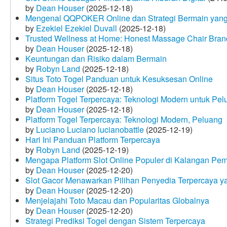
by
Dean Houser
(2025-12-18)
Mengenal QQPOKER Online dan Strategi Bermain yang
by
Ezekiel Ezekiel Duvall
(2025-12-18)
Trusted Wellness at Home: Honest Massage Chair Bran
by
Dean Houser
(2025-12-18)
Keuntungan dan Risiko dalam Bermain
by
Robyn Land
(2025-12-18)
Situs Toto Togel Panduan untuk Kesuksesan Online
by
Dean Houser
(2025-12-18)
Platform Togel Terpercaya: Teknologi Modern untuk Pe
by
Dean Houser
(2025-12-18)
Platform Togel Terpercaya: Teknologi Modern, Peluang
by
Luciano Luciano lucianobattle
(2025-12-19)
Hari Ini Panduan Platform Terpercaya
by
Robyn Land
(2025-12-19)
Mengapa Platform Slot Online Populer di Kalangan Pe
by
Dean Houser
(2025-12-20)
Slot Gacor Menawarkan Pilihan Penyedia Terpercaya y
by
Dean Houser
(2025-12-20)
Menjelajahi Toto Macau dan Popularitas Globalnya
by
Dean Houser
(2025-12-20)
Strategi Prediksi Togel dengan Sistem Terpercaya