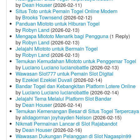
by
Dean Houser
(2026-02-11)
Situs Toto untuk Pemain Togel Online Modern
by
Brooks Townsend
(2026-02-12)
Panduan Miototo untuk Hiburan Togel
by
Robyn Land
(2026-02-13)
Mengapa Miototo Menarik bagi Pengguna
(1 Reply)
by
Robyn Land
(2026-02-13)
Jelajahi Miototo untuk Bermain Togel
by
Robyn Land
(2026-02-13)
Temukan Kemudahan Miototo untuk Penggemar Togel
by
Luciano Luciano lucianobattle
(2026-02-13)
Wawasan Slot777 untuk Pemain Slot Digital
by
Ezekiel Ezekiel Duvall
(2026-02-14)
Bandar Togel dan Kebangkitan Platform Lotere Online
by
Luciano Luciano lucianobattle
(2026-02-14)
Jelajahi Tema Melalui Platform Slot Bandar
by
Dean Houser
(2026-02-14)
Temukan Kemenangan Besar di Situs Togel Terpercaya
by
alidagorman joyhayden Nelson
(2026-02-15)
Nikmati Permainan Lancar di Slot Rajabandot
by
Dean Houser
(2026-02-16)
Wawasan Dukungan Pelanggan di Slot Nagaspin99