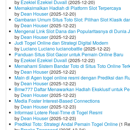
by
Ezekiel Ezekiel Duvall
(2025-12-20)
Memaksimalkan Hadiah di Platform Slot Terpercaya
by
Dean Houser
(2025-12-20)
Gambaran Umum Situs Toto Slot: Pilihan Slot Klasik d
by
Dean Houser
(2025-12-22)
Mengenal Link Slot Dana dan Popularitasnya di Dunia J
by
Dean Houser
(2025-12-22)
Judi Togel Online dan Strategi Digital Modern
by
Luciano Luciano lucianobattle
(2025-12-22)
Panduan Situs Slot Gacor untuk Pemain Online Baru
by
Ezekiel Ezekiel Duvall
(2025-12-22)
Memahami Sistem Bandar Toto di Situs Toto Online Te
by
Dean Houser
(2025-12-22)
Main di Agen togel online resmi dengan Prediksi dan R
by
Dean Houser
(2025-12-22)
Bmw777 Daftar Menawarkan Hadiah Eksklusif untuk P
by
Dean Houser
(2025-12-22)
Media Foster Interest-Based Connections
by
Dean Houser
(2025-12-23)
Informasi Lotere Real-Time di Togel Resmi
by
Dean Houser
(2025-12-23)
Prediksi Toto: Strategi Andal Pemain Togel Online
(1 Re
by
Brooks Townsend
(2025-12-24)