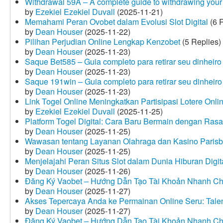
Withdrawal 59A – A complete guide to withdrawing your 
by
Ezekiel Ezekiel Duvall
(2025-11-21)
Memahami Peran Ovobet dalam Evolusi Slot Digital
(6 R
by
Dean Houser
(2025-11-22)
Pilihan Perjudian Online Lengkap Kenzobet
(5 Replies)
by
Dean Houser
(2025-11-23)
Saque Bet585 – Guia completo para retirar seu dinheir
by
Dean Houser
(2025-11-23)
Saque 191win – Guia completo para retirar seu dinheir
by
Dean Houser
(2025-11-23)
Link Togel Online Meningkatkan Partisipasi Lotere Onli
by
Ezekiel Ezekiel Duvall
(2025-11-25)
Platform Togel Digital: Cara Baru Bermain dengan Ra
by
Dean Houser
(2025-11-25)
Wawasan tentang Layanan Olahraga dan Kasino Parisb
by
Dean Houser
(2025-11-25)
Menjelajahi Peran Situs Slot dalam Dunia Hiburan Digi
by
Dean Houser
(2025-11-26)
Đăng Ký Vaobet – Hướng Dẫn Tạo Tài Khoản Nhanh C
by
Dean Houser
(2025-11-27)
Akses Tepercaya Anda ke Permainan Online Seru: Tale
by
Dean Houser
(2025-11-27)
Đăng Ký Vaobet – Hướng Dẫn Tạo Tài Khoản Nhanh C