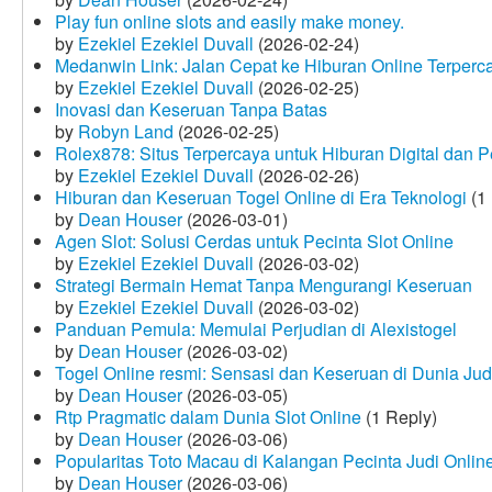
Play fun online slots and easily make money.
by
Ezekiel Ezekiel Duvall
(2026-02-24)
Medanwin Link: Jalan Cepat ke Hiburan Online Terperc
by
Ezekiel Ezekiel Duvall
(2026-02-25)
Inovasi dan Keseruan Tanpa Batas
by
Robyn Land
(2026-02-25)
Rolex878: Situs Terpercaya untuk Hiburan Digital dan 
by
Ezekiel Ezekiel Duvall
(2026-02-26)
Hiburan dan Keseruan Togel Online di Era Teknologi
(1 
by
Dean Houser
(2026-03-01)
Agen Slot: Solusi Cerdas untuk Pecinta Slot Online
by
Ezekiel Ezekiel Duvall
(2026-03-02)
Strategi Bermain Hemat Tanpa Mengurangi Keseruan
by
Ezekiel Ezekiel Duvall
(2026-03-02)
Panduan Pemula: Memulai Perjudian di Alexistogel
by
Dean Houser
(2026-03-02)
Togel Online resmi: Sensasi dan Keseruan di Dunia Judi
by
Dean Houser
(2026-03-05)
Rtp Pragmatic dalam Dunia Slot Online
(1 Reply)
by
Dean Houser
(2026-03-06)
Popularitas Toto Macau di Kalangan Pecinta Judi Onlin
by
Dean Houser
(2026-03-06)