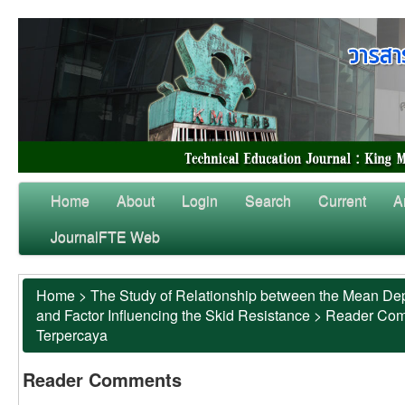
Home
About
Login
Search
Current
A
JournalFTE Web
Home
>
The Study of Relationship between the Mean Dep
and Factor Influencing the Skid Resistance
>
Reader Co
Terpercaya
Reader Comments