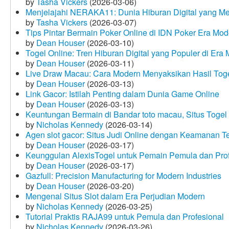
by
Tasha Vickers
(2026-03-06)
Menjelajahi NERAKA11: Dunia Hiburan Digital yang Me
by
Tasha Vickers
(2026-03-07)
Tips Pintar Bermain Poker Online di IDN Poker Era Mod
by
Dean Houser
(2026-03-10)
Togel Online: Tren Hiburan Digital yang Populer di Era
by
Dean Houser
(2026-03-11)
Live Draw Macau: Cara Modern Menyaksikan Hasil Tog
by
Dean Houser
(2026-03-13)
Link Gacor: Istilah Penting dalam Dunia Game Online
by
Dean Houser
(2026-03-13)
Keuntungan Bermain di Bandar toto macau, Situs Togel 
by
Nicholas Kennedy
(2026-03-14)
Agen slot gacor: Situs Judi Online dengan Keamanan T
by
Dean Houser
(2026-03-17)
Keunggulan AlexisTogel untuk Pemain Pemula dan Prof
by
Dean Houser
(2026-03-17)
Gazfull: Precision Manufacturing for Modern Industries
by
Dean Houser
(2026-03-20)
Mengenal Situs Slot dalam Era Perjudian Modern
by
Nicholas Kennedy
(2026-03-25)
Tutorial Praktis RAJA99 untuk Pemula dan Profesional
by
Nicholas Kennedy
(2026-03-26)