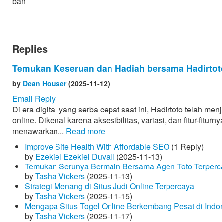
ban
Replies
Temukan Keseruan dan Hadiah bersama Hadirtot
by
Dean Houser
(2025-11-12)
Email Reply
Di era digital yang serba cepat saat ini, Hadirtoto telah m
online. Dikenal karena aksesibilitas, variasi, dan fitur-fit
menawarkan...
Read more
Improve Site Health With Affordable SEO
(1 Reply)
by
Ezekiel Ezekiel Duvall
(2025-11-13)
Temukan Serunya Bermain Bersama Agen Toto Terperc
by
Tasha Vickers
(2025-11-13)
Strategi Menang di Situs Judi Online Terpercaya
by
Tasha Vickers
(2025-11-15)
Mengapa Situs Togel Online Berkembang Pesat di Indo
by
Tasha Vickers
(2025-11-17)