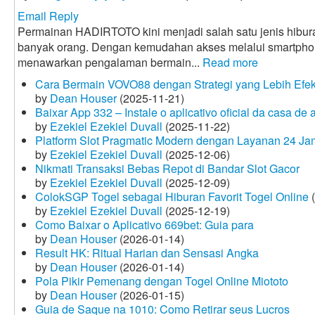
Email Reply
Permainan HADIRTOTO kini menjadi salah satu jenis hiburan
banyak orang. Dengan kemudahan akses melalui smartph
menawarkan pengalaman bermain...
Read more
Cara Bermain VOVO88 dengan Strategi yang Lebih Efekt
by
Dean Houser
(2025-11-21)
Baixar App 332 – Instale o aplicativo oficial da casa de
by
Ezekiel Ezekiel Duvall
(2025-11-22)
Platform Slot Pragmatic Modern dengan Layanan 24 Ja
by
Ezekiel Ezekiel Duvall
(2025-12-06)
Nikmati Transaksi Bebas Repot di Bandar Slot Gacor
by
Ezekiel Ezekiel Duvall
(2025-12-09)
ColokSGP Togel sebagai Hiburan Favorit Togel Online
(
by
Ezekiel Ezekiel Duvall
(2025-12-19)
Como Baixar o Aplicativo 669bet: Guia para
by
Dean Houser
(2026-01-14)
Result HK: Ritual Harian dan Sensasi Angka
by
Dean Houser
(2026-01-14)
Pola Pikir Pemenang dengan Togel Online Miototo
by
Dean Houser
(2026-01-15)
Guia de Saque na 1010: Como Retirar seus Lucros