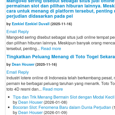
Mango4d sering disebut sebagai situs judi onlin
permainan slot dan pilihan hiburan lainnya. Mes
cara untuk menang di platform tersebut, penting
perjudian didasarkan pada pel
by
Ezekiel Ezekiel Duvall
(2025-11-16)
Email Reply
Mango4d sering disebut sebagai situs judi online tempat p
dan pilihan hiburan lainnya. Meskipun banyak orang mencar
tersebut, penting...
Read more
Tingkatkan Peluang Menang di Toto Togel Sekar
by
Dean Houser
(2025-11-16)
Email Reply
Industri lotere online di Indonesia telah berkembang pesa
pemain ke berbagai peluang taruhan yang menarik. Toto Tog
toto 4D resmi dan...
Read more
Tips dan Trik Menang Bermain Slot dengan Modal Kecil
by
Dean Houser
(2026-01-08)
Bocoran Slot: Fenomena Baru dalam Dunia Perjudian
(
by
Dean Houser
(2026-01-09)