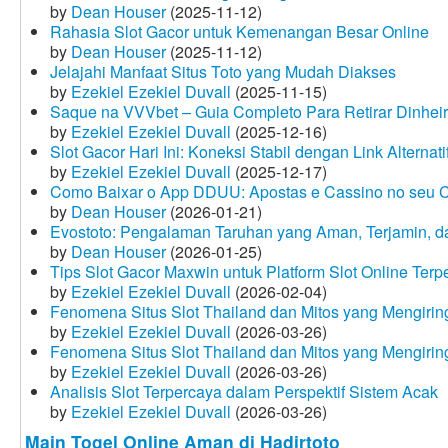
by
Dean Houser
(2025-11-12)
Rahasia Slot Gacor untuk Kemenangan Besar Online
by
Dean Houser
(2025-11-12)
Jelajahi Manfaat Situs Toto yang Mudah Diakses
by
Ezekiel Ezekiel Duvall
(2025-11-15)
Saque na VVVbet – Guia Completo Para Retirar Dinhei
by
Ezekiel Ezekiel Duvall
(2025-12-16)
Slot Gacor Hari Ini: Koneksi Stabil dengan Link Alternati
by
Ezekiel Ezekiel Duvall
(2025-12-17)
Como Baixar o App DDUU: Apostas e Cassino no seu Ce
by
Dean Houser
(2026-01-21)
Evostoto: Pengalaman Taruhan yang Aman, Terjamin,
by
Dean Houser
(2026-01-25)
Tips Slot Gacor Maxwin untuk Platform Slot Online Terp
by
Ezekiel Ezekiel Duvall
(2026-02-04)
Fenomena Situs Slot Thailand dan Mitos yang Mengirin
by
Ezekiel Ezekiel Duvall
(2026-03-26)
Fenomena Situs Slot Thailand dan Mitos yang Mengirin
by
Ezekiel Ezekiel Duvall
(2026-03-26)
Analisis Slot Terpercaya dalam Perspektif Sistem Acak
by
Ezekiel Ezekiel Duvall
(2026-03-26)
Main Togel Online Aman di Hadirtoto