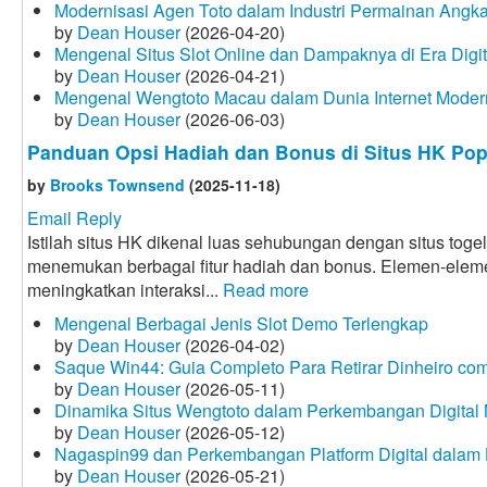
Modernisasi Agen Toto dalam Industri Permainan Angk
by
Dean Houser
(2026-04-20)
Mengenal Situs Slot Online dan Dampaknya di Era Digit
by
Dean Houser
(2026-04-21)
Mengenal Wengtoto Macau dalam Dunia Internet Moder
by
Dean Houser
(2026-06-03)
Panduan Opsi Hadiah dan Bonus di Situs HK Pop
by
Brooks Townsend
(2025-11-18)
Email Reply
Istilah situs HK dikenal luas sehubungan dengan situs toge
menemukan berbagai fitur hadiah dan bonus. Elemen-eleme
meningkatkan interaksi...
Read more
Mengenal Berbagai Jenis Slot Demo Terlengkap
by
Dean Houser
(2026-04-02)
Saque Win44: Guia Completo Para Retirar Dinheiro co
by
Dean Houser
(2026-05-11)
Dinamika Situs Wengtoto dalam Perkembangan Digital
by
Dean Houser
(2026-05-12)
Nagaspin99 dan Perkembangan Platform Digital dalam 
by
Dean Houser
(2026-05-21)