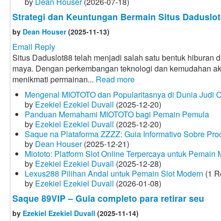
by
Dean Houser
(2026-07-18)
Strategi dan Keuntungan Bermain Situs Daduslo
by
Dean Houser
(2025-11-13)
Email Reply
Situs Daduslot88 telah menjadi salah satu bentuk hiburan di
maya. Dengan perkembangan teknologi dan kemudahan akses
menikmati permainan...
Read more
Mengenal MIOTOTO dan Popularitasnya di Dunia Judi O
by
Ezekiel Ezekiel Duvall
(2025-12-20)
Panduan Memahami MIOTOTO bagi Pemain Pemula
by
Ezekiel Ezekiel Duvall
(2025-12-20)
Saque na Plataforma ZZZZ: Guia Informativo Sobre Pro
by
Dean Houser
(2025-12-21)
Miototo: Platform Slot Online Terpercaya untuk Pemain
by
Ezekiel Ezekiel Duvall
(2025-12-28)
Lexus288 Pilihan Andal untuk Pemain Slot Modern
(1 R
by
Ezekiel Ezekiel Duvall
(2026-01-08)
Saque 89VIP – Guia completo para retirar seu
by
Ezekiel Ezekiel Duvall
(2025-11-14)