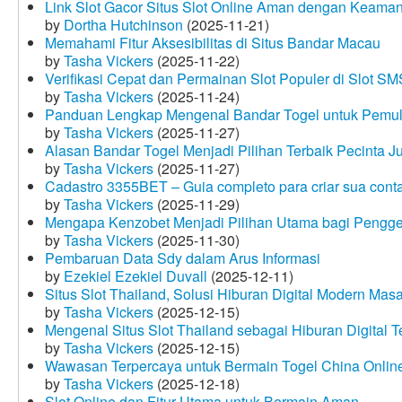
Link Slot Gacor Situs Slot Online Aman dengan Keama
by
Dortha Hutchinson
(2025-11-21)
Memahami Fitur Aksesibilitas di Situs Bandar Macau
by
Tasha Vickers
(2025-11-22)
Verifikasi Cepat dan Permainan Slot Populer di Slot S
by
Tasha Vickers
(2025-11-24)
Panduan Lengkap Mengenal Bandar Togel untuk Pemu
by
Tasha Vickers
(2025-11-27)
Alasan Bandar Togel Menjadi Pilihan Terbaik Pecinta J
by
Tasha Vickers
(2025-11-27)
Cadastro 3355BET – Guia completo para criar sua con
by
Tasha Vickers
(2025-11-29)
Mengapa Kenzobet Menjadi Pilihan Utama bagi Pengge
by
Tasha Vickers
(2025-11-30)
Pembaruan Data Sdy dalam Arus Informasi
by
Ezekiel Ezekiel Duvall
(2025-12-11)
Situs Slot Thailand, Solusi Hiburan Digital Modern Masa
by
Tasha Vickers
(2025-12-15)
Mengenal Situs Slot Thailand sebagai Hiburan Digital T
by
Tasha Vickers
(2025-12-15)
Wawasan Terpercaya untuk Bermain Togel China Onlin
by
Tasha Vickers
(2025-12-18)
Slot Online dan Fitur Utama untuk Bermain Aman